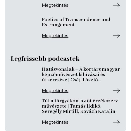
Megtekintés
Poetics of Transcendence and
Estrangement
Megtekintés
Legfrissebb podcastek
Hatásvonalak – A kortárs magyar
képzőművészet kihívásai és
útkeresése | Csáji László
Koppány, Reining Vivien, Szurcsik
József
Megtekintés
Túl a tárgyakon: az öt érzékszerv
művészete | Tamás Ildikó,
Seregély Mirtill, Kovách Katalin
Megtekintés