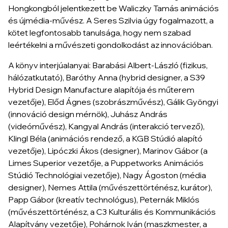
Hongkongból jelentkezett be Waliczky Tamás animációs
és újmédia-művész. A Seres Szilvia úgy fogalmazott, a
kötet legfontosabb tanulsága, hogy nem szabad
leértékelni a művészeti gondolkodást az innovációban.
A könyv interjúalanyai: Barabási Albert-László (fizikus,
hálózatkutató), Baróthy Anna (hybrid designer, a S39
Hybrid Design Manufacture alapítója és műterem
vezetője), Előd Ágnes (szobrászművész), Gálik Gyöngyi
(innováció design mérnök), Juhász András
(videóművész), Kangyal András (interakció tervező),
Klingl Béla (animációs rendező, a KGB Stúdió alapító
vezetője), Lipóczki Ákos (designer), Marinov Gábor (a
Limes Superior vezetője, a Puppetworks Animációs
Stúdió Technológiai vezetője), Nagy Ágoston (média
designer), Nemes Attila (művészettörténész, kurátor),
Papp Gábor (kreatív technológus), Peternák Miklós
(művészettörténész, a C3 Kulturális és Kommunikációs
Alapítvány vezetője), Pohárnok Iván (maszkmester, a