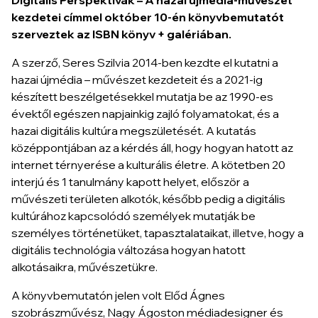
kezdetei
címmel október 10-én könyvbemutatót
szerveztek az ISBN könyv + galériában.
A szerző, Seres Szilvia 2014-ben kezdte el kutatni a
hazai újmédia – művészet kezdeteit és a 2021-ig
készített beszélgetésekkel mutatja be az 1990-es
évektől egészen napjainkig zajló folyamatokat, és a
hazai digitális kultúra megszületését. A kutatás
középpontjában az a kérdés áll, hogy hogyan hatott az
internet térnyerése a kulturális életre. A kötetben 20
interjú és 1 tanulmány kapott helyet, először a
művészeti területen alkotók, később pedig a digitális
kultúrához kapcsolódó személyek mutatják be
személyes történetüket, tapasztalataikat, illetve, hogy a
digitális technológia változása hogyan hatott
alkotásaikra, művészetükre.
A könyvbemutatón jelen volt Előd Ágnes
szobrászművész, Nagy Ágoston médiadesigner és