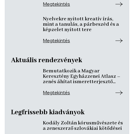
Megtekintés
Nyelvekre nyitott kreatív írás,
mint a tanulás, a párbeszéd és a
képzelet nyitott tere
Megtekintés
Aktuális rendezvények
Bemutatkozik a Magyar
Keresztény Egyházzenei Atlasz –
zenés áhítat ismeretterjesztő
előadásokkal
Megtekintés
Legfrissebb kiadványok
Kodály Zoltán kórusművészete és
a zeneszerző szlovákiai kötődései