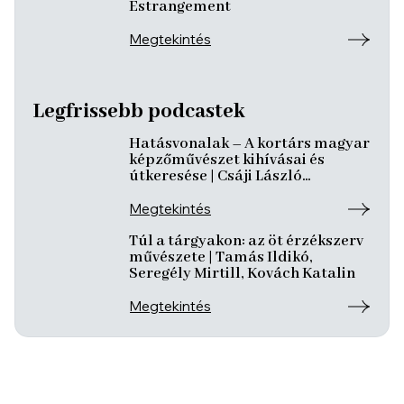
Estrangement
Megtekintés
Legfrissebb podcastek
Hatásvonalak – A kortárs magyar
képzőművészet kihívásai és
útkeresése | Csáji László
Koppány, Reining Vivien, Szurcsik
József
Megtekintés
Túl a tárgyakon: az öt érzékszerv
művészete | Tamás Ildikó,
Seregély Mirtill, Kovách Katalin
Megtekintés