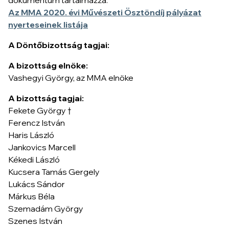
dokumentum tartalmazza:
Az MMA 2020. évi Művészeti Ösztöndíj pályázat
nyerteseinek listája
A Döntőbizottság tagjai:
A bizottság elnöke:
Vashegyi György, az MMA elnöke
A bizottság tagjai:
Fekete György †
Ferencz István
Haris László
Jankovics Marcell
Kékedi László
Kucsera Tamás Gergely
Lukács Sándor
Márkus Béla
Szemadám György
Szenes István