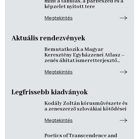
mint a tanulás, a párbeszéd és a
képzelet nyitott tere
Megtekintés
Aktuális rendezvények
Bemutatkozik a Magyar
Keresztény Egyházzenei Atlasz –
zenés áhítat ismeretterjesztő
előadásokkal
Megtekintés
Legfrissebb kiadványok
Kodály Zoltán kórusművészete és
a zeneszerző szlovákiai kötődései
Megtekintés
Poetics of Transcendence and