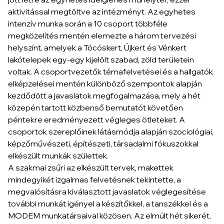
aktivitással megtöltve az intézményt. Az egyhetes
intenzív munka során a 10 csoport többféle
megközelítés mentén elemezte a három tervezési
helyszínt, amelyek a Tócóskert, Újkert és Vénkert
lakótelepek egy-egy kijelölt szabad, zöld területein
voltak. A csoportvezetők témafelvetései és a hallgatók
elképzelései mentén különböző szempontok alapján
kezdődött a javaslatok megfogalmazása, mely a hét
közepén tartott közbenső bemutatót követően
péntekre eredményezett végleges ötleteket. A
csoportok szereplőinek látásmódja alapján szociológiai,
képzőművészeti, építészeti, társadalmi fókuszokkal
elkészült munkák születtek.
A szakmai zsűri az elkészült tervek, makettek
mindegyikét izgalmas felvetésnek tekintette, a
megvalósításra kiválasztott javaslatok véglegesítése
további munkát igényel a készítőkkel, a tanszékkel és a
MODEM munkatársaival közösen. Az elmúlt hét sikerét,