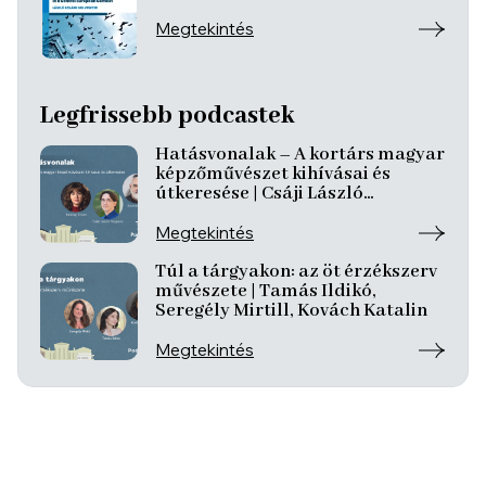
Megtekintés
Legfrissebb podcastek
Hatásvonalak – A kortárs magyar
képzőművészet kihívásai és
útkeresése | Csáji László
Koppány, Reining Vivien, Szurcsik
József
Megtekintés
Túl a tárgyakon: az öt érzékszerv
művészete | Tamás Ildikó,
Seregély Mirtill, Kovách Katalin
Megtekintés