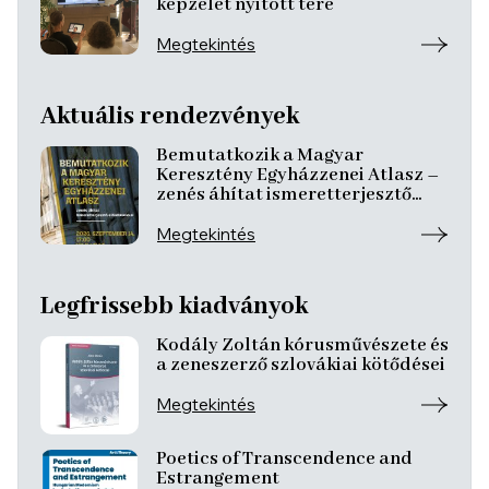
képzelet nyitott tere
Megtekintés
Aktuális rendezvények
Bemutatkozik a Magyar
Keresztény Egyházzenei Atlasz –
zenés áhítat ismeretterjesztő
előadásokkal
Megtekintés
Legfrissebb kiadványok
Kodály Zoltán kórusművészete és
a zeneszerző szlovákiai kötődései
Megtekintés
Poetics of Transcendence and
Estrangement