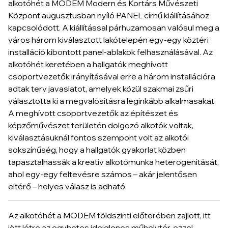
alkotóhét a MODEM Modern és Kortárs Művészeti
Központ augusztusban nyíló PANEL című kiállításához
kapcsolódott. A kiállítással párhuzamosan valósul meg a
város három kiválasztott lakótelepén egy-egy köztéri
installáció kibontott panel-ablakok felhasználásával. Az
alkotóhét keretében a hallgatók meghívott
csoportvezetők irányításával erre a három installációra
adtak terv javaslatot, amelyek közül szakmai zsűri
választotta ki a megvalósításra leginkább alkalmasakat.
A meghívott csoportvezetők az építészet és
képzőművészet területén dolgozó alkotók voltak,
kiválasztásuknál fontos szempont volt az alkotói
sokszínűség, hogy a hallgatók gyakorlat közben
tapasztalhassák a kreatív alkotómunka heterogenitását,
ahol egy-egy feltevésre számos – akár jelentősen
eltérő – helyes válasz is adható.
Az alkotóhét a MODEM földszinti előterében zajlott, itt
jött létre az egyhetes ideiglenes műhelytér, ezzel