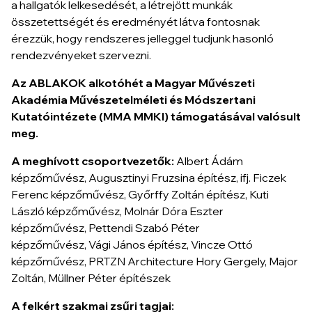
a hallgatók lelkesedését, a létrejött munkák
összetettségét és eredményét látva fontosnak
érezzük, hogy rendszeres jelleggel tudjunk hasonló
rendezvényeket szervezni.
Az ABLAKOK alkotóhét a Magyar Művészeti
Akadémia Művészetelméleti és Módszertani
Kutatóintézete (MMA MMKI) támogatásával valósult
meg.
A meghívott csoportvezetők:
Albert Ádám
képzőművész, Augusztinyi Fruzsina építész, ifj. Ficzek
Ferenc képzőművész, Győrffy Zoltán építész, Kuti
László képzőművész, Molnár Dóra Eszter
képzőművész, Pettendi Szabó Péter
képzőművész, Vági János építész, Vincze Ottó
képzőművész, PRTZN Architecture Hory Gergely, Major
Zoltán, Müllner Péter építészek
A felkért szakmai zsűri tagjai: