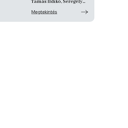
Tamás Ildikó, Seregély
Mirtill, Kovách Katalin
Megtekintés