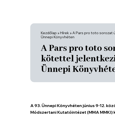
Kezdőlap
»
Hírek
»
A Pars pro toto sorozat új
Ünnepi Könyvhéten
A Pars pro toto so
kötettel jelentkezi
Ünnepi Könyvhét
A 93. Ünnepi Könyvhéten június 9-12. kö
Módszertani Kutatóintézet (MMA MMKI) 