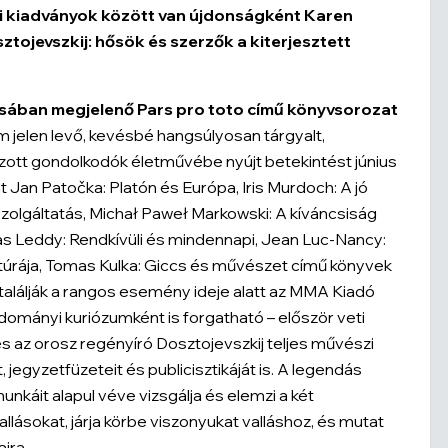
ti kiadványok között van újdonságként Karen
tojevszkij: hősök és szerzők a kiterjesztett
sában megjelenő
Pars pro toto
című könyvsorozat
em jelen levő, kevésbé hangsúlyosan tárgyalt,
zott gondolkodók életművébe nyújt betekintést június
nt Jan Patočka:
Platón és Európa
, Iris Murdoch:
A jó
szolgáltatás
, Michał Paweł Markowski:
A kíváncsiság
s Leddy:
Rendkívüli és mindennapi
, Jean Luc-Nancy:
túrája,
Tomas Kulka:
Giccs és művészet
című könyvek
találják a rangos esemény ideje alatt az MMA Kiadó
dományi kuriózumként is forgatható – először veti
 az orosz regényíró Dosztojevszkij teljes művészi
 jegyzetfüzeteit és publicisztikáját is. A legendás
nkáit alapul véve vizsgálja és elemzi a két
lásokat, járja körbe viszonyukat valláshoz, és mutat
ira.