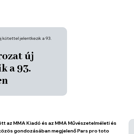
 kötettel jelentkezik a 93.
rozat új
k a 93.
en
zött az MMA Kiadó és az MMA Művészetelméleti és
közös gondozásában megjelenő Pars pro toto