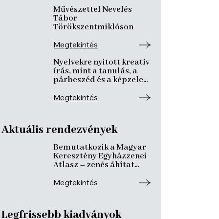
Művészettel Nevelés
Tábor
Törökszentmiklóson
Megtekintés
Nyelvekre nyitott kreatív
írás, mint a tanulás, a
párbeszéd és a képzelet
nyitott tere
Megtekintés
Aktuális rendezvények
Bemutatkozik a Magyar
Keresztény Egyházzenei
Atlasz – zenés áhítat
ismeretterjesztő
előadásokkal
Megtekintés
Legfrissebb kiadványok