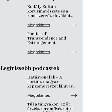
Kodály Zoltán
kórusművészete és a
zeneszerző szlovákiai
kötődései
Megtekintés
Poetics of
Transcendence and
Estrangement
Megtekintés
Legfrissebb podcastek
Hatásvonalak – A
kortárs magyar
képzőművészet kihívásai
és útkeresése | Csáji
László Koppány, Reining
Megtekintés
Vivien, Szurcsik József
Túl a tárgyakon: az öt
érzékszerv művészete |