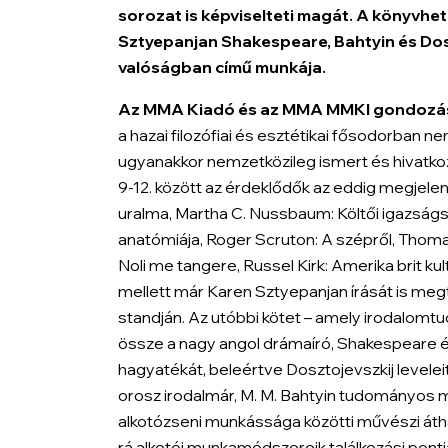
sorozat is képviselteti magát. A könyvhe
Sztyepanjan
Shakespeare, Bahtyin és Dosz
valóságban
című munkája.
Az MMA Kiadó és az MMA MMKI gondozá
a hazai filozófiai és esztétikai fősodorban n
ugyanakkor nemzetközileg ismert és hivatko
9-12. között az érdeklődők az eddig megjele
uralma
, Martha C. Nussbaum:
Költői igazság
anatómiája
, Roger Scruton:
A szépről,
Thoma
Noli me tangere,
Russel Kirk:
Amerika brit kul
mellett már Karen Sztyepanjan írását is meg
standján. Az utóbbi kötet – amely irodalomtu
össze a nagy angol drámaíró, Shakespeare és
hagyatékát, beleértve Dosztojevszkij leveleit,
orosz irodalmár, M. M. Bahtyin tudományos mu
alkotózseni munkássága közötti művészi áthal
rá alkotói munkamódszereik találkozási pontja