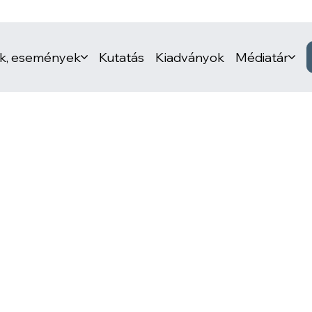
ek, események
Kutatás
Kiadványok
Médiatár