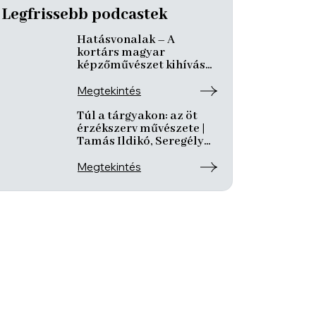
Legfrissebb podcastek
Hatásvonalak – A
kortárs magyar
képzőművészet kihívásai
és útkeresése | Csáji
László Koppány, Reining
Megtekintés
Vivien, Szurcsik József
Túl a tárgyakon: az öt
érzékszerv művészete |
Tamás Ildikó, Seregély
Mirtill, Kovách Katalin
Megtekintés