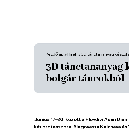
Kezdőlap
»
Hírek
»
3D tánctananyag készül 
3D tánctananyag k
bolgár táncokból
Június 17–20. között a
Plovdivi Asen Dia
két professzora, Blagovesta Kalcheva és