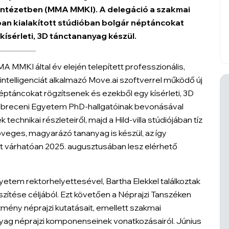
intézetben (MMA MMKI). A delegáció a szakmai
ában kialakított stúdióban bolgár néptáncokat
kísérleti, 3D tánctananyag készül.
MMA MMKI által év elején telepített professzionális,
telligenciát alkalmazó Move.ai szoftverrel működő új
éptáncokat rögzítsenek és ezekből egy kísérleti, 3D
Debreceni Egyetem PhD-hallgatóinak bevonásával
echnikai részleteiről, majd a Hild-villa stúdiójában tíz
öveges, magyarázó tananyag is készül, az így
nt várhatóan 2025. augusztusában lesz elérhető
yetem rektorhelyettesével, Bartha Elekkel találkoztak
ítése céljából. Ezt követően a Néprajzi Tanszéken
mény néprajzi kutatásait, emellett szakmai
nanyag néprajzi komponenseinek vonatkozásairól. Június