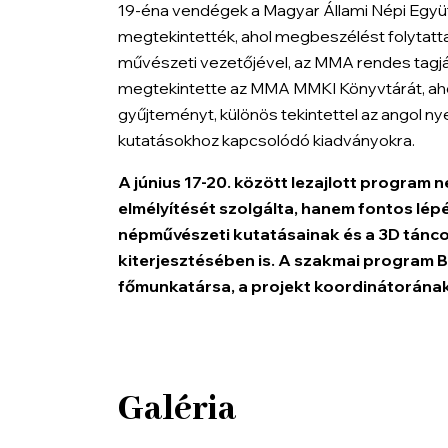
19-éna vendégek a
Magyar Állami Népi Együ
megtekintették, ahol megbeszélést folytatta
művészeti vezetőjével, az MMA rendes tagjáv
megtekintette az MMA MMKI Könyvtárát, aho
gyűjteményt, különös tekintettel az angol n
kutatásokhoz kapcsolódó kiadványokra.
A június 17-20. között lezajlott progra
elmélyítését szolgálta, hanem fontos lépés
népművészeti kutatásainak és a 3D tánco
kiterjesztésében is.
A szakmai program B
főmunkatársa, a projekt koordinátorána
Galéria