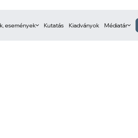
ek, események
Kutatás
Kiadványok
Médiatár