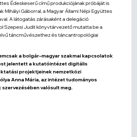
ttes
Édeskeserű című produkciójának próbáját is
k Mihályi Gáborral, a Magyar Állami Népi Együttes
al. A látogatás zárásaként a delegáció
l Szepesi Judit könyvtárvezető mutatta be a
yelvű táncművészethez és táncantropológiai
m nemcsak a bolgár–magyar szakmai kapcsolatok
t jelentett a kutatóintézet digitális
ktatási projektjeinek nemzetközi
ólya Anna Mária, az intézet tudományos
k szervezésében valósult meg.