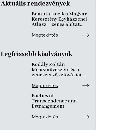
Aktuális rendezvények
Bemutatkozik a Magyar
Keresztény Egyházzenei
Atlasz – zenés áhítat
ismeretterjesztő
előadásokkal
Megtekintés
Legfrissebb kiadványok
Kodály Zoltán
kórusművészete és a
zeneszerző szlovákiai
kötődései
Megtekintés
Poetics of
Transcendence and
Estrangement
Megtekintés