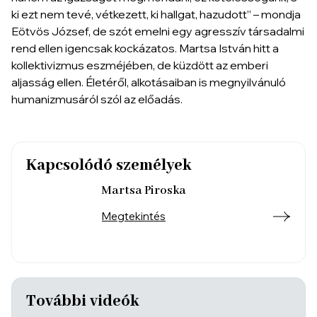
ki ezt nem tevé, vétkezett, ki hallgat, hazudott” – mondja
Eötvös József, de szót emelni egy agresszív társadalmi
rend ellen igencsak kockázatos. Martsa István hitt a
kollektivizmus eszméjében, de küzdött az emberi
aljasság ellen. Életéről, alkotásaiban is megnyilvánuló
humanizmusáról szól az előadás.
Kapcsolódó személyek
Martsa Piroska
Megtekintés
További videók