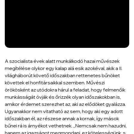
A szocialista évek alatt munkálkodó hazai művészek
megítélése olykor egy kalap alá esik azokéval, akik a II.
világháborút követő időszakban rettenetes bűnöket
követtek el honfitársaikkal szemben. Művészi
örökösként az utódokra hárul a feladat, hogy felmenőik
munkásságát óvják és őrizzék olyan időszakokban is,
amikor érdemet szerezhet az, aki az elődöket gyalázza.
Ugyanakkor nem vitatható az sem, hogy aki egy adott
időszakban él, az részese annak a kornak, így mások
bűnei rá is árnyékot vethetnek. „Nemcsak nem hazudni,
hanem az igazságot megmondani, ez kötelességünk, s