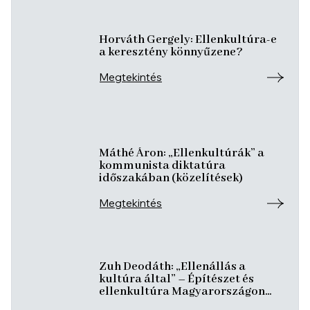
Horváth Gergely: Ellenkultúra-e
a keresztény könnyűzene?
Megtekintés
Máthé Áron: „Ellenkultúrák” a
kommunista diktatúra
időszakában (közelítések)
Megtekintés
Zuh Deodáth: „Ellenállás a
kultúra által” – Építészet és
ellenkultúra Magyarországon
1989 előtt