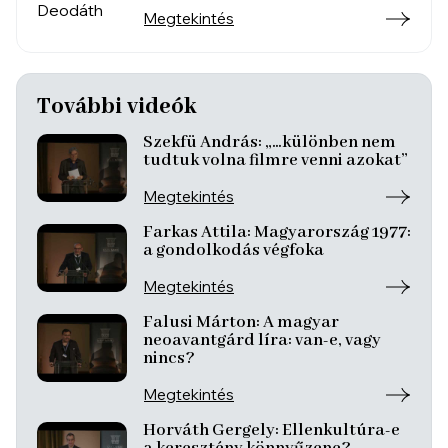
Megtekintés
További videók
Szekfü András: „…különben nem
tudtuk volna filmre venni azokat”
Megtekintés
Farkas Attila: Magyarország 1977:
a gondolkodás végfoka
Megtekintés
Falusi Márton: A magyar
neoavantgárd líra: van-e, vagy
nincs?
Megtekintés
Horváth Gergely: Ellenkultúra-e