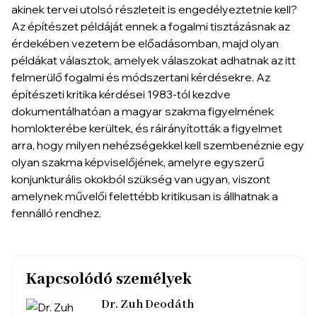
akinek tervei utolsó részleteit is engedélyeztetnie kell?
Az építészet példáját ennek a fogalmi tisztázásnak az
érdekében vezetem be előadásomban, majd olyan
példákat választok, amelyek válaszokat adhatnak az itt
felmerülő fogalmi és módszertani kérdésekre. Az
építészeti kritika kérdései 1983-tól kezdve
dokumentálhatóan a magyar szakma figyelmének
homlokterébe kerültek, és ráirányították a figyelmet
arra, hogy milyen nehézségekkel kell szembenéznie egy
olyan szakma képviselőjének, amelyre egyszerű
konjunkturális okokból szükség van ugyan, viszont
amelynek művelői felettébb kritikusan is állhatnak a
fennálló rendhez.
Kapcsolódó személyek
Dr. Zuh Deodáth