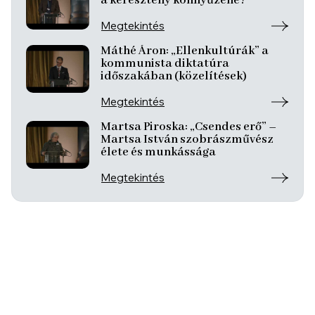
a keresztény könnyűzene?
Megtekintés
Máthé Áron: „Ellenkultúrák” a
kommunista diktatúra
időszakában (közelítések)
Megtekintés
Martsa Piroska: „Csendes erő” –
Martsa István szobrászművész
élete és munkássága
Megtekintés