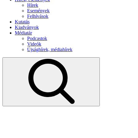
Hírek
Események
Felhívások
Kutatás
Kiadványok
Médiatár
Podcastok
Videók
Újsághírek, médiahírek