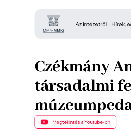
Az intézetről
Hírek, 
Czékmány Ann
társadalmi fe
múzeumpeda
Megtekintés a Youtube-on