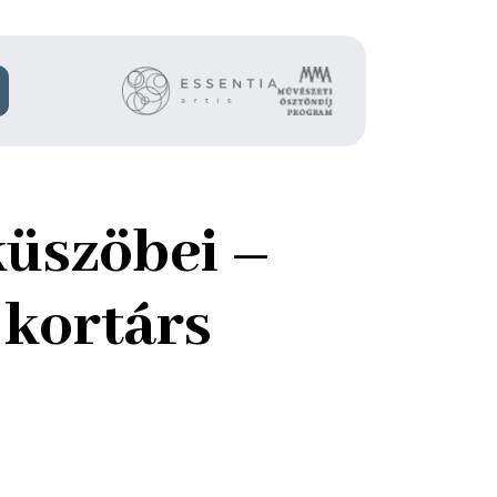
küszöbei –
 kortárs