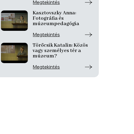
lehetőségek és
Megtekintés
jelentésmegőrzés
Kasztovszky Anna:
Fotográfia és
múzeumpedagógia
Megtekintés
Törőcsik Katalin: Közös
vagy személyes tér a
múzeum?
Megtekintés