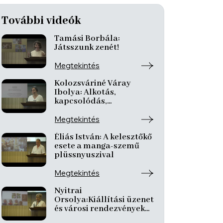
További videók
Tamási Borbála:
Játsszunk zenét!
Megtekintés
Kolozsváriné Váray
Ibolya: Alkotás,
kapcsolódás,
kísérletezés – MOKKA
Alkotóműhely
Megtekintés
Éliás István: A kelesztőkő
esete a manga-szemű
plüssnyuszival
Megtekintés
Nyitrai
Orsolya:Kiállítási üzenet
és városi rendezvények–
kapcsolódási