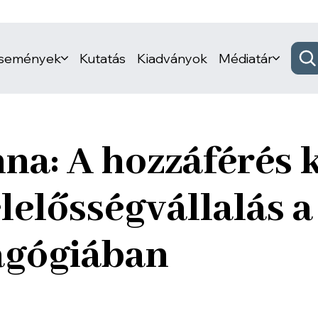
események
Kutatás
Kiadványok
Médiatár
a: A hozzáférés 
lelősségvállalás a
gógiában