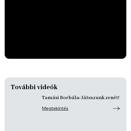
További videók
Tamási Borbála: Játsszunk zenét!
Megtekintés