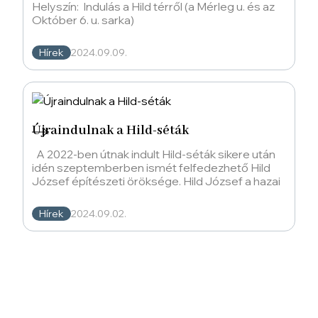
Helyszín: Indulás a Hild térről (a Mérleg u. és az
Október 6. u. sarka)
Hírek
2024.09.09.
Újraindulnak a Hild-séták
A 2022-ben útnak indult Hild-séták sikere után
idén szeptemberben ismét felfedezhető Hild
József építészeti öröksége. Hild József a hazai
Hírek
2024.09.02.