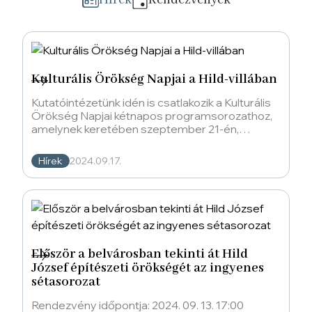
Hírek
Rendezvények
Kulturális Örökség Napjai a Hild-villában
Kutatóintézetünk idén is csatlakozik a Kulturális
Örökség Napjai kétnapos programsorozathoz,
amelynek keretében szeptember 21-én,
szombaton lehetőség van belülről is
megtekinteni
Hírek
2024.09.17.
Először a belvárosban tekinti át Hild
József építészeti örökségét az ingyenes
sétasorozat
Rendezvény időpontja: 2024. 09. 13. 17:00