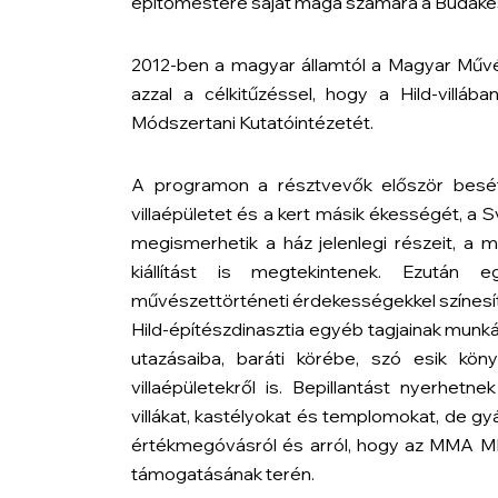
építőmestere saját maga számára a Budakeszi 
2012-ben a magyar államtól a Magyar Művé
azzal a célkitűzéssel, hogy a Hild-villá
Módszertani Kutatóintézetét.
A programon a résztvevők először besétál
villaépületet és a kert másik ékességét, a Sv
megismerhetik a ház jelenlegi részeit, a me
kiállítást is megtekintenek. Ezután e
művészettörténeti érdekességekkel színesít
Hild-építészdinasztia egyéb tagjainak munká
utazásaiba, baráti körébe, szó esik köny
villaépületekről is. Bepillantást nyerhet
villákat, kastélyokat és templomokat, de gyá
értékmegóvásról és arról, hogy az MMA MMK
támogatásának terén.