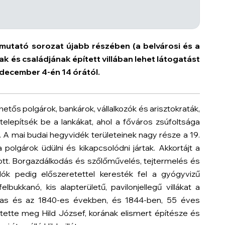
mutató sorozat újabb részében (a belvárosi és a
k és családjának épített villában lehet látogatást
 december 4-én 14 órától.
etős polgárok, bankárok, vállalkozók és arisztokraták,
telepítsék be a lankákat, ahol a főváros zsúfoltsága
. A mai budai hegyvidék területeinek nagy része a 19.
polgárok üdülni és kikapcsolódni jártak. Akkortájt a
tott. Borgazdálkodás és szőlőművelés, tejtermelés és
lók pedig előszeretettel keresték fel a gyógyvizű
bukkanó, kis alapterületű, pavilonjellegű villákat a
30-as és az 1840-es években, és 1844-ben, 55 éves
tette meg Hild József, korának elismert építésze és