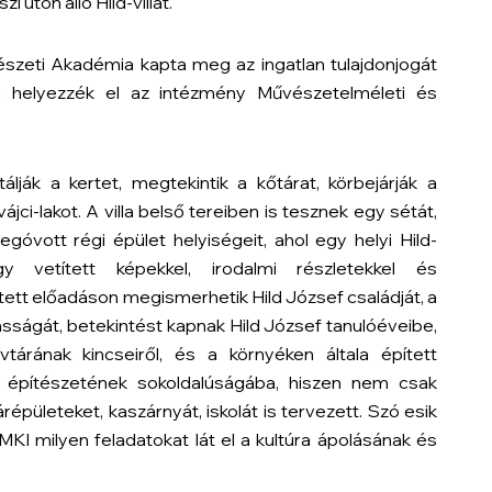
úton álló Hild-villát.
szeti Akadémia kapta meg az ingatlan tulajdonjogát
ban helyezzék el az intézmény Művészetelméleti és
ják a kertet, megtekintik a kőtárat, körbejárják a
ájci-lakot. A villa belső tereiben is tesznek egy sétát,
góvott régi épület helyiségeit, ahol egy helyi Hild-
gy vetített képekkel, irodalmi részletekkel és
ett előadáson megismerhetik Hild József családját, a
sságát, betekintést kapnak Hild József tanulóéveibe,
vtárának kincseiről, és a környéken általa épített
nek építészetének sokoldalúságába, hiszen nem csak
répületeket, kaszárnyát, iskolát is tervezett. Szó esik
I milyen feladatokat lát el a kultúra ápolásának és