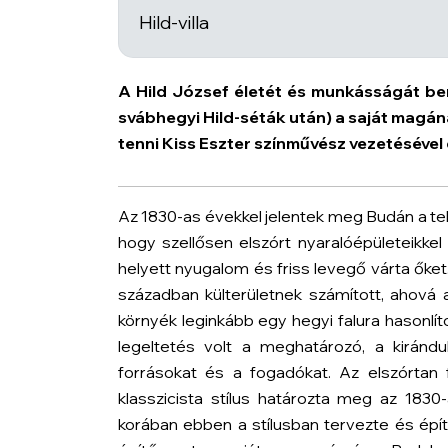
Hild-villa
A Hild József életét és munkásságát be
svábhegyi Hild-séták után) a saját magána
tenni Kiss Eszter színművész vezetésével
Az 1830-as évekkel jelentek meg Budán a teh
hogy szellősen elszórt nyaralóépületeikkel 
helyett nyugalom és friss levegő várta őket
században külterületnek számított, ahová a 
környék leginkább egy hegyi falura hasonlí
legeltetés volt a meghatározó, a kirándu
forrásokat és a fogadókat. Az elszórtan fel
klasszicista stílus határozta meg az 18
korában ebben a stílusban tervezte és épít