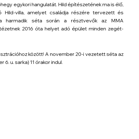
egy egykori hangulatát. Hild építészetének ma is élő,
 Hild-villa, amelyet családja részére tervezett és
 harmadik séta során a résztvevők az MMA
tézetnek 2016 óta helyet adó épület minden zegét-
sztrációhoz között! A november 20-i vezetett séta az
r 6. u. sarka) 11 órakor indul.