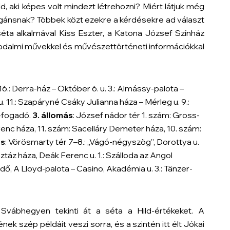
ld, aki képes volt mindezt létrehozni? Miért látjuk még
gánsnak? Többek közt ezekre a kérdésekre ad választ
séta alkalmával Kiss Eszter, a Katona József Színház
odalmi művekkel és művészettörténeti információkkal
. 16.: Derra-ház – Október 6. u. 3.: Almássy-palota –
u. 11.: Szapáryné Csáky Julianna háza – Mérleg u. 9.:
s-fogadó.
3. állomás
: József nádor tér 1. szám: Gross-
erenc háza, 11. szám: Sacelláry Demeter háza, 10. szám:
ás
: Vörösmarty tér 7–8.:
„Vágó-négyszög”, Dorottya u.
táz háza, Deák Ferenc u. 1.: Szálloda az Angol
rdő, A Lloyd-palota – Casino, Akadémia u. 3.: Tänzer-
vábhegyen tekinti át a séta a Hild-értékeket. A
ek szép példáit veszi sorra, és a szintén itt élt Jókai