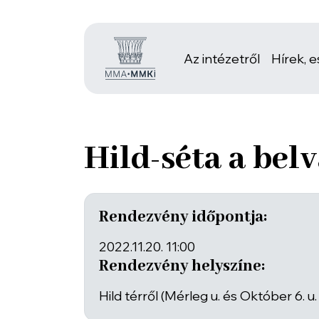
Az intézetről
Hírek, 
Hild-séta a bel
Rendezvény időpontja:
2022.11.20. 11:00
Rendezvény helyszíne:
Hild térről (Mérleg u. és Október 6. u.