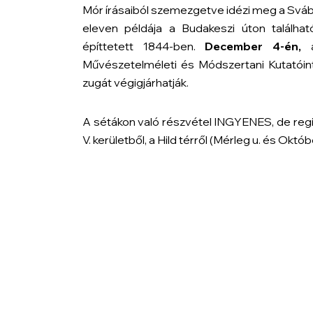
Mór írásaiból szemezgetve idézi meg a Svábh
eleven példája a Budakeszi úton található
építtetett 1844-ben.
December 4-én,
a
Művészetelméleti és Módszertani Kutatóin
zugát végigjárhatják.
A sétákon való részvétel INGYENES, de regi
V. kerületből, a Hild térről (Mérleg u. és Októbe