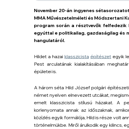
November 20-án ingyenes sétasorozatot 
MMA Művészetelméleti és Módszertani Ku
program során a résztvevők felfedezik 
egyúttal e politikailag, gazdaságilag és 
hangulatáról.
Hildet a hazai
klasszicista
építészet
egyik le
Pest arculatának kialakításában meghatá
épületei is.
A három séta Hild József polgári építészeti
német nyelven elnevezett utcákat, megismer
emelt klasszicista stílusú házakat. A 
korlenyomata annak az időszaknak, amiko
közízlés egyik formálója, Hild is része volt
történelmükbe. Miről árulkodik egy kilincs, 