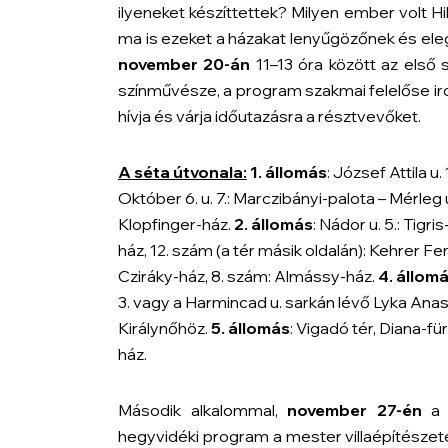
ilyeneket készíttettek? Milyen ember volt Hi
ma is ezeket a házakat lenyűgözőnek és ele
november 20-án
11–13 óra között az első 
színművésze, a program szakmai felelőse ir
hívja és várja időutazásra a résztvevőket.
A séta útvonala:
1. állomás
: József Attila u
Október 6. u. 7.: Marczibányi-palota – Mérleg 
Klopfinger-ház.
2. állomás
: Nádor u. 5.: Tigri
ház, 12. szám (a tér másik oldalán): Kehrer F
Cziráky-ház, 8. szám: Almássy-ház.
4. állom
3. vagy a Harmincad u. sarkán lévő Lyka Anasz
Királynőhöz.
5. állomás
: Vigadó tér, Diana-fü
ház.
Második alkalommal,
november 27-én
a S
hegyvidéki program a mester villaépítészetén