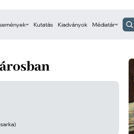
események
Kutatás
Kiadványok
Médiatár
városban
 sarka)