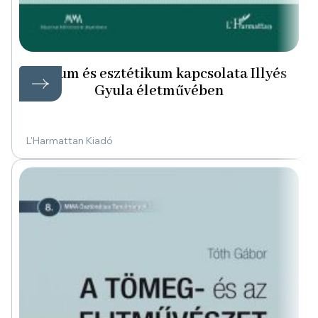
Etikum és esztétikum kapcsolata Illyés
Gyula életművében
L'Harmattan Kiadó