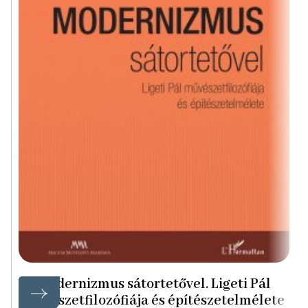
Modernizmus sátortetővel. Ligeti Pál
művészetfilozófiája és építészetelmélete