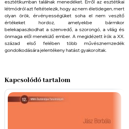
esztétikumban találnak menedéket. Erről az esztétikai
létmódról azt feltételezik, hogy az nem életidegen, mert
olyan örök, érvényességüket soha el nem veszítő
értékeket hordoz, amelyekbe bármikor
belekapaszkodhat a szenvedő, a szorongó, a világ és
önmaga elől menekülő ember. A megidézett írók a XX.
század első felében több művésznemzedék
gondolkodására jelentékeny hatást gyakoroltak.
Kapcsolódó tartalom