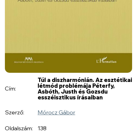
Túl a diszharmónián. Az esztétikai
létmód problémája Péterfy,
Cím:
Asbóth, Justh és Gozsdu
esszéisztikus írásaiban
Szerző:
Mórocz Gábor
Oldalszám:
138