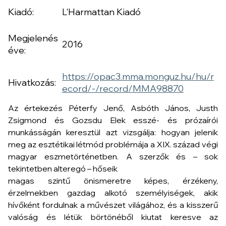
Kiadó:
L'Harmattan Kiadó
Megjelenés
2016
éve:
https://opac3.mma.monguz.hu/hu/r
Hivatkozás:
ecord/-/record/MMA98870
Az értekezés Péterfy Jenő, Asbóth János, Justh
Zsigmond és Gozsdu Elek esszé- és prózaírói
munkásságán keresztül azt vizsgálja: hogyan jelenik
meg az esztétikai létmód problémája a XIX. század végi
magyar eszmetörténetben. A szerzők és – sok
tekintetben alteregó – hőseik
magas szintű önismeretre képes, érzékeny,
érzelmekben gazdag alkotó személyiségek, akik
hívőként fordulnak a művészet világához, és a kisszerű
valóság és létük börtönéből kiutat keresve az