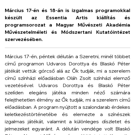
Március 17-én és 18-án is izgalmas programokkal
készült az Essentia Artis kiállítás és
programsorozat a Magyar Művészeti Akadémia
Művészetelméleti és Módszertani Kutatóintézet
szervezésében.
Március 17-én, péntek délután a
Szeretni, minél többet
című programon Udvaros Dorottya és Blaskó Péter
játékát vettük górcső alá az
Ők tudják, mi a szerelem
című színházi előadásban Oláh Zsolt színházi elemző
vezetésével. Udvaros Dorottya és Blaskó Péter
szelíden elegáns játéka minden néző számára
felejthetetlen élmény az
Ők tudják, mi a szerelem
című
előadásban. A program nyújtott a szalondarab érdekes
keletkezéstörténetébe és elemezte a színészek
izgalmas játékát, valamint a különleges díszletet és
jelmezeket egyaránt. A délután vendége volt Blaskó