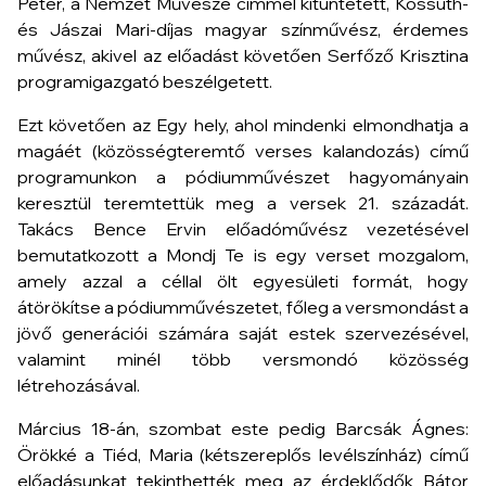
Péter, a Nemzet Művésze címmel kitüntetett, Kossuth-
és Jászai Mari-díjas magyar színművész, érdemes
művész, akivel az előadást követően Serfőző Krisztina
programigazgató beszélgetett.
Ezt követően az
Egy hely, ahol mindenki elmondhatja a
magáét (közösségteremtő verses kalandozás)
című
programunkon a pódiumművészet hagyományain
keresztül teremtettük meg a versek 21. századát.
Takács Bence Ervin előadóművész vezetésével
bemutatkozott a Mondj Te is egy verset mozgalom,
amely azzal a céllal ölt egyesületi formát, hogy
átörökítse a pódiumművészetet, főleg a versmondást a
jövő generációi számára saját estek szervezésével,
valamint minél több versmondó közösség
létrehozásával.
Március 18-án, szombat este pedig
Barcsák Ágnes:
Örökké a Tiéd, Maria (kétszereplős levélszínház)
című
előadásunkat tekinthették meg az érdeklődők Bátor