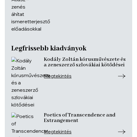
Legfrissebb kiadványok
Kodály Zoltán kórusművészete és
a zeneszerző szlovákiai kötődései
Megtekintés
Poetics of Transcendence and
Estrangement
Megtekintés