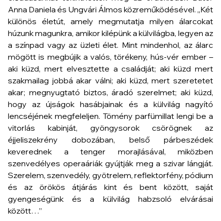
Anna Daniela és Ungvári Álmos közreműködésével. „Két
különös életút, amely megmutatja milyen álarcokat
húzunk magunkra, amikor kilépünk a külvilágba, legyen az
a színpad vagy az üzleti élet. Mint mindenhol, az álarc
mögött is megbújik a valós, törékeny, hús-vér ember –
aki küzd, mert elvesztette a családját; aki küzd mert
szakmailag jobbá akar válni; aki küzd, mert szeretetet
akar; megnyugtató biztos, áradó szerelmet; aki küzd,
hogy az újságok hasábjainak és a külvilág nagyító
lencséjének megfeleljen. Tömény parfümillat lengi be a
vitorlás kabinját, gyöngysorok csörögnek az
éjjeliszekrény dobozában, belső párbeszédek
keverednek a tenger morajlásával, miközben
szenvedélyes operaáriák gyújtják meg a szivar lángját.
Szerelem, szenvedély, gyötrelem, reflektorfény, pódium
és az örökös átjárás kint és bent között, saját
gyengeségünk és a külvilág habzsoló elvárásai
között…”