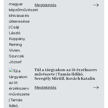
Koppány, Reining Vivien, Szurcsik
József
Megtekintés
Túl a tárgyakon: az öt érzékszerv
művészete | Tamás Ildikó,
Seregély Mirtill, Kovách Katalin
Megtekintés