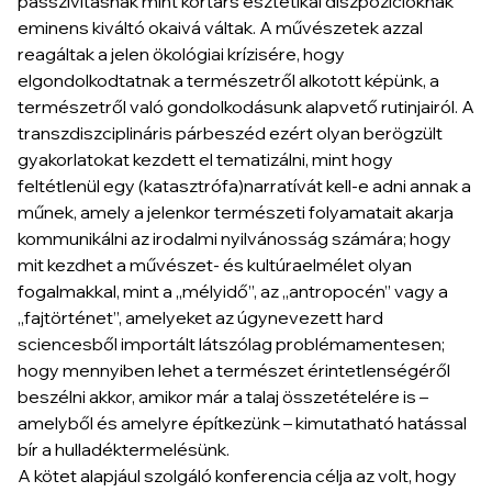
passzivitásnak mint kortárs esztétikai diszpozícióknak
eminens kiváltó okaivá váltak. A művészetek azzal
reagáltak a jelen ökológiai krízisére, hogy
elgondolkodtatnak a természetről alkotott képünk, a
természetről való gondolkodásunk alapvető rutinjairól. A
transzdiszciplináris párbeszéd ezért olyan berögzült
gyakorlatokat kezdett el tematizálni, mint hogy
feltétlenül egy (katasztrófa)narratívát kell-e adni annak a
műnek, amely a jelenkor természeti folyamatait akarja
kommunikálni az irodalmi nyilvánosság számára; hogy
mit kezdhet a művészet- és kultúraelmélet olyan
fogalmakkal, mint a „mélyidő”, az „antropocén” vagy a
„fajtörténet”, amelyeket az úgynevezett hard
sciencesből importált látszólag problémamentesen;
hogy mennyiben lehet a természet érintetlenségéről
beszélni akkor, amikor már a talaj összetételére is –
amelyből és amelyre építkezünk – kimutatható hatással
bír a hulladéktermelésünk.
A kötet alapjául szolgáló konferencia célja az volt, hogy