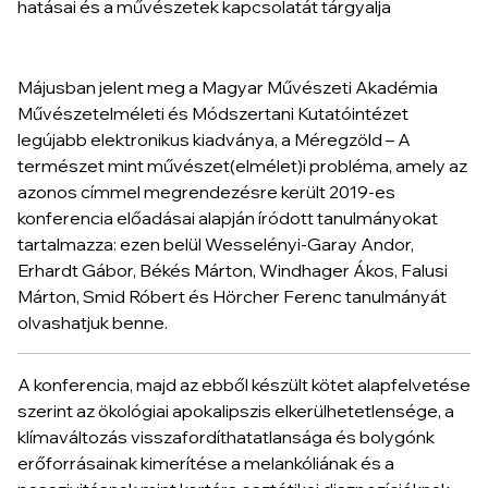
Májusban jelent meg a Magyar Művészeti Akadémia
Művészetelméleti és Módszertani Kutatóintézet
legújabb elektronikus kiadványa, a
Méregzöld – A
természet mint művészet(elmélet)i probléma,
amely az
azonos címmel megrendezésre került 2019-es
konferencia előadásai alapján íródott tanulmányokat
tartalmazza: ezen belül Wesselényi-Garay Andor,
Erhardt Gábor, Békés Márton, Windhager Ákos, Falusi
Márton, Smid Róbert és Hörcher Ferenc tanulmányát
olvashatjuk benne.
A konferencia, majd az ebből készült kötet alapfelvetése
szerint az ökológiai apokalipszis elkerülhetetlensége, a
klímaváltozás visszafordíthatatlansága és bolygónk
erőforrásainak kimerítése a melankóliának és a