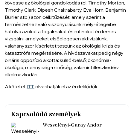
kövesse az ökológiai gondolkodás (pl. Timothy Morton,
Timothy Clark, Dipesh Chakrabarty, Eva Horn, Benjamin
Bühler stb.) azon célkitűzését, amely szerint a
természethez való viszonyulásunk mélyrétegeibe
hatolva azokat a fogalmakat és rutinokat érdemes
vizsgálni, amelyeket elsődlegesen aktivizálunk,
valahányszor kísérletet teszünk az ökológiai krízis és
katasztrófa megértésére. A hívószavakat pedig négy
bináris oppozíció alkotta: külső-belső; ökonómia-
ökológia; mennyiség-minőség; valamint illeszkedés-
alkalmazkodás.
A kötetet
ITT
olvashatják el az érdeklődők.
Kapcsolódó személyek
Wesselényi-Garay Andor