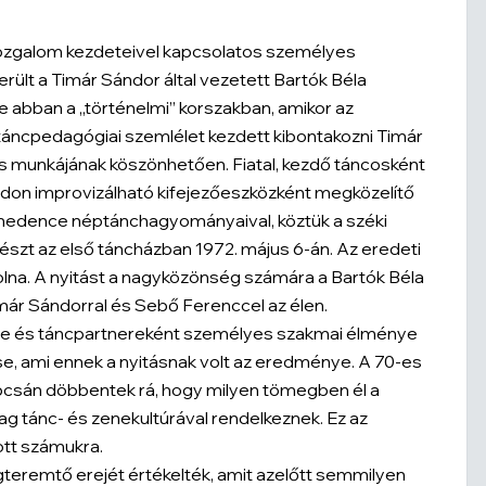
mozgalom kezdeteivel kapcsolatos személyes
rült a Timár Sándor által vezetett Bartók Béla
abban a „történelmi” korszakban, amikor az
 táncpedagógiai szemlélet kezdett kibontakozni Timár
 munkájának köszönhetően. Fiatal, kezdő táncosként
adon improvizálható kifejezőeszközként megközelítő
-medence néptánchagyományaival, köztük a széki
részt az első táncházban 1972. május 6-án. Az eredeti
 volna. A nyitást a nagyközönség számára a Bartók Béla
r Sándorral és Sebő Ferenccel az élen.
ge és táncpartnereként személyes szakmai élménye
e, ami ennek a nyitásnak volt az eredménye. A 70-es
apcsán döbbentek rá, hogy milyen tömegben él a
ag tánc- és zenekultúrával rendelkeznek. Ez az
tt számukra.
eremtő erejét értékelték, amit azelőtt semmilyen