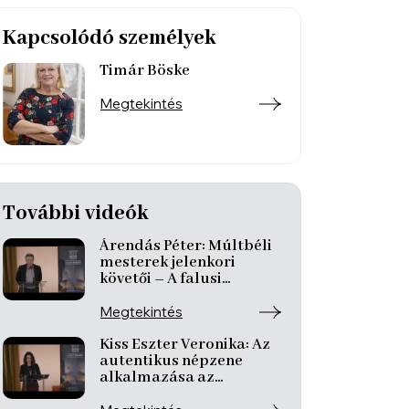
Kapcsolódó személyek
Timár Böske
Megtekintés
További videók
Árendás Péter: Múltbéli
mesterek jelenkori
követői – A falusi
vonószenekari
hagyomány továbbélése
Megtekintés
Kiss Eszter Veronika: Az
autentikus népzene
alkalmazása az
alapfokú zeneiskolai