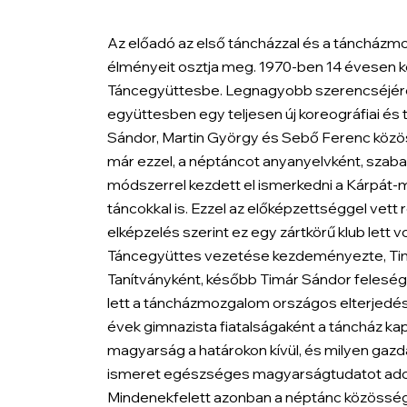
Az előadó az első táncházzal és a táncház
élményeit osztja meg. 1970-ben 14 évesen ke
Táncegyüttesbe. Legnagyobb szerencséjére 
együttesben egy teljesen új koreográfiai és
Sándor, Martin György és Sebő Ferenc közös
már ezzel, a néptáncot anyanyelvként, szab
módszerrel kezdett el ismerkedni a Kárpát
táncokkal is. Ezzel az előképzettséggel vett 
elképzelés szerint ez egy zártkörű klub lett
Táncegyüttes vezetése kezdeményezte, Timá
Tanítványként, később Timár Sándor felesé
lett a táncházmozgalom országos elterjedés
évek gimnazista fiatalságaként a táncház k
magyarság a határokon kívül, és milyen gazd
ismeret egészséges magyarságtudatot ado
Mindenekfelett azonban a néptánc közösségt