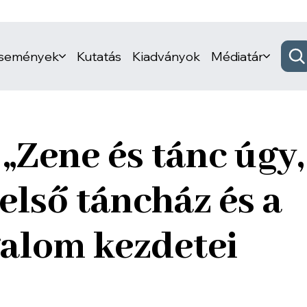
események
Kutatás
Kiadványok
Médiatár
„Zene és tánc úgy,
első táncház és a
alom kezdetei