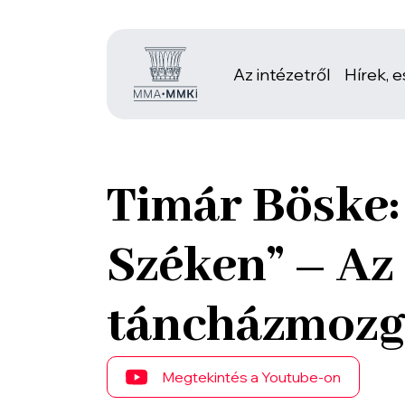
Az intézetről
Hírek, 
Timár Böske: 
Széken” – Az 
táncházmozg
Megtekintés a Youtube-on