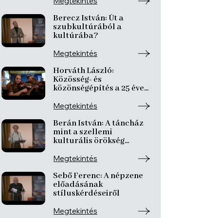
szolfézsoktatásban
Megtekintés
Berecz István: Út a
szubkultúrából a
kultúrába?
Megtekintés
Horváth László:
Közösség- és
közönségépítés a 25 éves
Fonó Szerda táncházban
Megtekintés
Berán István: A táncház
mint a szellemi
kulturális örökség
átörökítésének magyar
modellje
Megtekintés
Sebő Ferenc: A népzene
előadásának
stíluskérdéseiről
Megtekintés