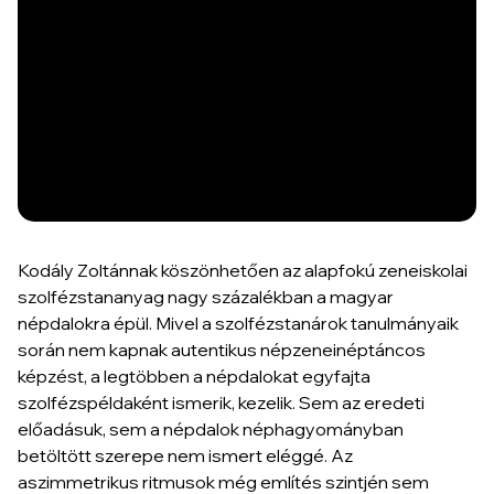
Kodály Zoltánnak köszönhetően az alapfokú zeneiskolai
szolfézstananyag nagy százalékban a magyar
népdalokra épül. Mivel a szolfézstanárok tanulmányaik
során nem kapnak autentikus népzeneinéptáncos
képzést, a legtöbben a népdalokat egyfajta
szolfézspéldaként ismerik, kezelik. Sem az eredeti
előadásuk, sem a népdalok néphagyományban
betöltött szerepe nem ismert eléggé. Az
aszimmetrikus ritmusok még említés szintjén sem