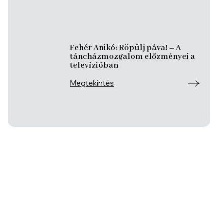
Fehér Anikó: Röpülj páva! – A
táncházmozgalom előzményei a
televízióban
Megtekintés