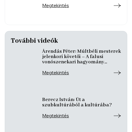
Megtekintés
További videók
Árendás Péter: Múltbéli mesterek
jelenkori követői – A falusi
vonószenekari hagyomány
továbbélése
Megtekintés
Berecz István: Út a
szubkultúrából a kultúrába?
Megtekintés