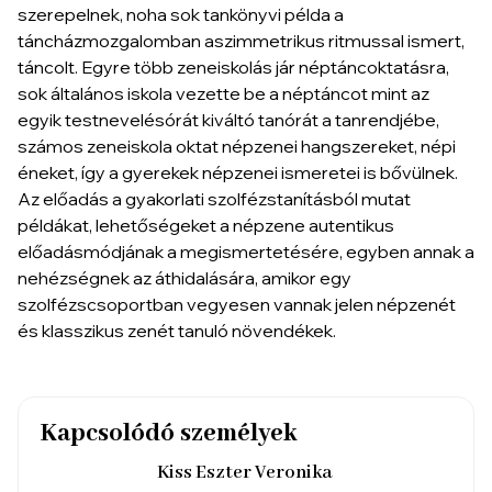
szerepelnek, noha sok tankönyvi példa a
táncházmozgalomban aszimmetrikus ritmussal ismert,
táncolt. Egyre több zeneiskolás jár néptáncoktatásra,
sok általános iskola vezette be a néptáncot mint az
egyik testnevelésórát kiváltó tanórát a tanrendjébe,
számos zeneiskola oktat népzenei hangszereket, népi
éneket, így a gyerekek népzenei ismeretei is bővülnek.
Az előadás a gyakorlati szolfézstanításból mutat
példákat, lehetőségeket a népzene autentikus
előadásmódjának a megismertetésére, egyben annak a
nehézségnek az áthidalására, amikor egy
szolfézscsoportban vegyesen vannak jelen népzenét
és klasszikus zenét tanuló növendékek.
Kapcsolódó személyek
Kiss Eszter Veronika