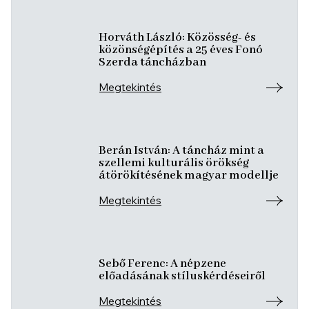
Horváth László: Közösség- és
közönségépítés a 25 éves Fonó
Szerda táncházban
Megtekintés
Berán István: A táncház mint a
szellemi kulturális örökség
átörökítésének magyar modellje
Megtekintés
Sebő Ferenc: A népzene
előadásának stíluskérdéseiről
Megtekintés