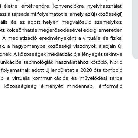
letre, értékrendre, konvenciókra, nyelvhasználati
zt a társadalmi folyamatot is, amely az új (közösségi)
uális és az adott helyen megvalósuló személyközi
zötti kölcsönhatás megerősödésével eddig ismeretlen
 mediatizáció eredményeként a virtuális és fizikai
k, a hagyományos közösségi viszonyok alapjain új,
eződnek. A közösségek mediatizációja lényegét tekintve
ikációs technológiák használatához kötődő, hibrid
 folyamatnak adott új lendületet a 2020 óta tomboló
ább a virtuális kommunikációs és művelődési térbe
id közösségiség élményét mindennapi, énformáló