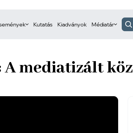
események
Kutatás
Kiadványok
Médiatár
: A mediatizált kö