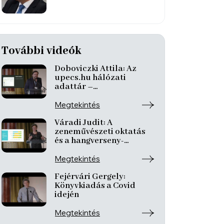
További videók
Doboviczki Attila: Az
upecs.hu hálózati
adattár –
Archívumépítési
tapasztalatok a
Megtekintés
pandémia idején
Váradi Judit: A
zeneművészeti oktatás
és a hangverseny-
látogatás tapasztalatai
és túlélési technikái az
Megtekintés
online térben
Fejérvári Gergely:
Könyvkiadás a Covid
idején
Megtekintés