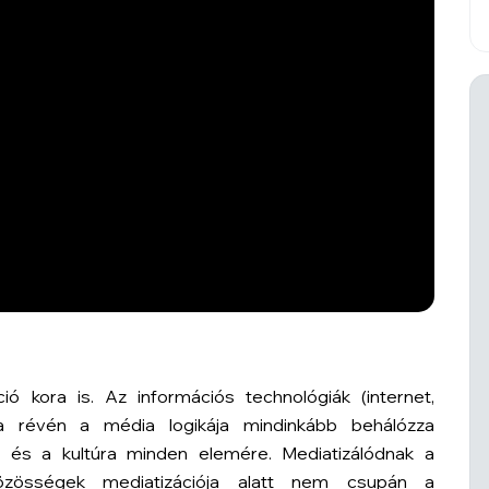
ió kora is. Az információs technológiák (internet,
ta révén a média logikája mindinkább behálózza
om és a kultúra minden elemére. Mediatizálódnak a
özösségek mediatizációja alatt nem csupán a