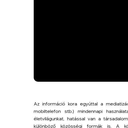
Az információ kora egyúttal a mediatizác
mobiltelefon stb.) mindennapi használa
életvilágunkat, hatással van a társadal
különböző közösségi formák is. A k