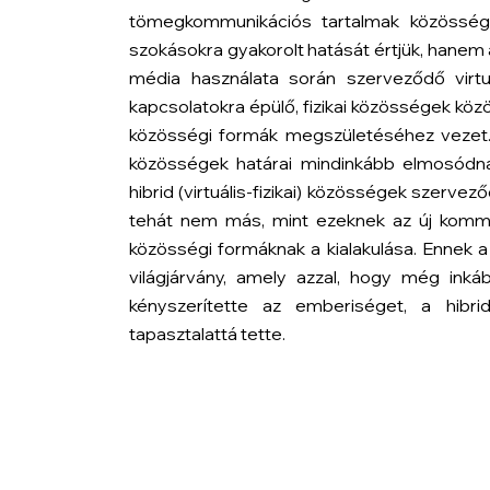
tömegkommunikációs tartalmak közösségi é
szokásokra gyakorolt hatását értjük, hanem a
média használata során szerveződő virt
kapcsolatokra épülő, fizikai közösségek kö
közösségi formák megszületéséhez vezet. A
közösségek határai mindinkább elmosódna
hibrid (virtuális-fizikai) közösségek szerv
tehát nem más, mint ezeknek az új kommun
közösségi formáknak a kialakulása. Ennek a
világjárvány, amely azzal, hogy még ink
kényszerítette az emberiséget, a hibr
tapasztalattá tette.