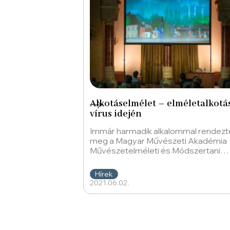
Alkotáselmélet – elméletalkotá
vírus idején
Immár harmadik alkalommal rendezt
meg a Magyar Művészeti Akadémia
Művészetelméleti és Módszertani
Kutatóintézet (MMA MMKI) A művés
közege című konferenciát június 1-
Hírek
én, amelyen
2021.06.02.