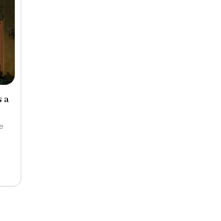
s a
e
zet