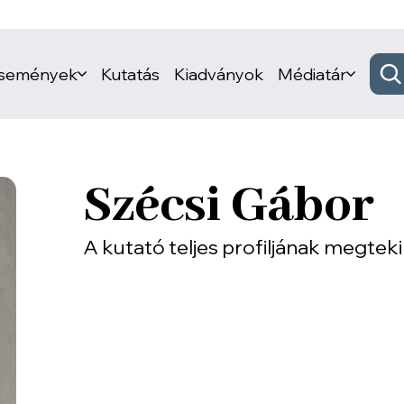
események
Kutatás
Kiadványok
Médiatár
Szécsi Gábor
A kutató teljes profiljának megtek