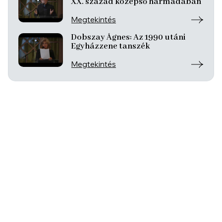
XX. század középső harmadában
Megtekintés
Dobszay Ágnes: Az 1990 utáni
Egyházzene tanszék
Megtekintés