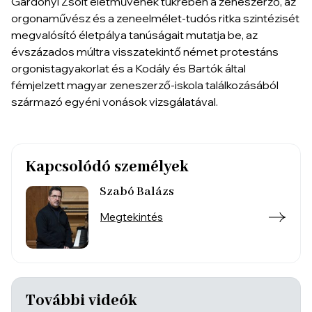
Gárdonyi Zsolt életművének tükrében a zeneszerző, az
orgonaművész és a zeneelmélet-tudós ritka szintézisét
megvalósító életpálya tanúságait mutatja be, az
évszázados múltra visszatekintő német protestáns
orgonistagyakorlat és a Kodály és Bartók által
fémjelzett magyar zeneszerző-iskola találkozásából
származó egyéni vonások vizsgálatával.
Kapcsolódó személyek
Szabó Balázs
Megtekintés
További videók