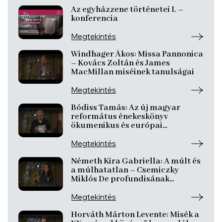
Az egyházzene történetei I. –
konferencia
Megtekintés
Windhager Ákos: Missa Pannonica
– Kovács Zoltán és James
MacMillan miséinek tanulságai
Megtekintés
Bódiss Tamás: Az új magyar
református énekeskönyv
ökumenikus és európai
kontextusban
Megtekintés
Németh Kira Gabriella: A múlt és
a múlhatatlan – Csemiczky
Miklós De profundisának
dimenziói
Megtekintés
Horváth Márton Levente: Misék a