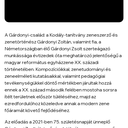
A Gárdonyi-család: a Kodály-tanítvány zeneszerző és
zenetörténész Gárdonyi Zoltán, valamint fia, a
Németországban élő Gárdonyi Zsolt szerteágazó
munkássága évtizedek óta meghatározó jelentőségű a
magyar református egyházzene XX. századi
történetében. Kompozícióikkal, zenetudományi és
zeneelméleti kutatásaikkal, valamint pedagógiai
tevékenységükkel döntő mértékben járultak hozzá
ennek a XX. század második felében mostoha sorsra
ítélt területnek először túléléséhez, majd az
ezredfordulóhoz közeledve annak a modern zene
főáramát követő fejlődéséhez.
Az előadás a 2021-ben 75. születésnapját ünneplő