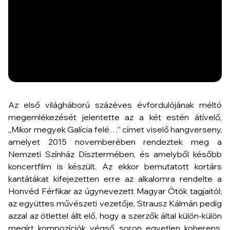
Az első világháború százéves évfordulójának méltó
megemlékezését jelentette az a két estén átívelő,
„Mikor megyek Galícia felé…” címet viselő hangverseny,
amelyet 2015 novemberében rendeztek meg a
Nemzeti Színház Dísztermében, és amelyből később
koncertfilm is készült. Az ekkor bemutatott kortárs
kantátákat kifejezetten erre az alkalomra rendelte a
Honvéd Férfikar az úgynevezett Magyar Ötök tagjaitól;
az együttes művészeti vezetője, Strausz Kálmán pedig
azzal az ötlettel állt elő, hogy a szerzők által külön-külön
megírt kompozíciók végső soron egyetlen koherens,