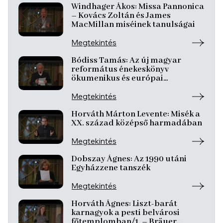
Windhager Ákos: Missa Pannonica
– Kovács Zoltán és James
MacMillan miséinek tanulságai
Megtekintés
Bódiss Tamás: Az új magyar
református énekeskönyv
ökumenikus és európai
kontextusban
Megtekintés
Horváth Márton Levente: Misék a
XX. század középső harmadában
Megtekintés
Dobszay Ágnes: Az 1990 utáni
Egyházzene tanszék
Megtekintés
Horváth Ágnes: Liszt-barát
karnagyok a pesti belvárosi
főtemplomban/1. – Bräuer