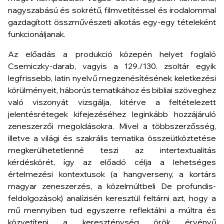
nagyszabású és sokrétű, filmvetítéssel és irodalommal
gazdagított összművészeti alkotás egy-egy tételeként
funkcionáljanak.
Az előadás a produkció közepén helyet foglaló
Csemiczky-darab, vagyis a 129./130. zsoltár egyik
legfrissebb, latin nyelvű megzenésítésének keletkezési
körülményeit, háborús tematikához és bibliai szöveghez
való viszonyát vizsgálja, kitérve a feltételezett
jelentésrétegek kifejezéséhez leginkább hozzájáruló
zeneszerzői megoldásokra. Mivel a többszerzősség,
illetve a világi és szakrális tematika összeütköztetése
megkerülhetetlenné teszi az intertextualitás
kérdéskörét, így az előadó célja a lehetséges
értelmezési kontextusok (a hangverseny, a kortárs
magyar zeneszerzés, a közelmúltbeli De profundis-
feldolgozások) analízisén keresztül feltárni azt, hogy a
mű mennyiben tud egyszerre reflektálni a múltra és
közvetíteni a kereszténység örök érvényű