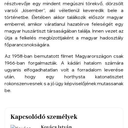
résztvevője egy mindent megúszni törekvő, dörzsölt
varsói „kisember”, aki véletlenül keveredik bele a
történetbe. Életében akkor találkozik először magyar
emberrel, amikor váratlanul hazatérve feleségét egy
magyar huszártiszt társaságában találja. Innen vezet az
útja a felkelés megbízottjaként a magyar hadosztály
főparancsnokságára.
Az 1958-ban bemutatott filmet Magyarországon csak
1966-ban forgalmazták. A kádári hatalom számára
ugyanis elfogadhatatlan volt a forradalom leverése
után, hogy egy horthysta katonatisztet
rokonszenvesnek s a jó ügy képviselőjének mutassanak
be.
Kapcsolódó személyek
Kovács István