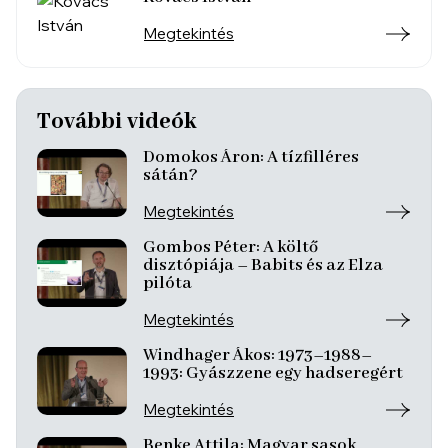
Megtekintés
További videók
Domokos Áron: A tízfilléres
sátán?
Megtekintés
Gombos Péter: A költő
disztópiája – Babits és az Elza
pilóta
Megtekintés
Windhager Ákos: 1973–1988–
1993: Gyászzene egy hadseregért
Megtekintés
Benke Attila: Magyar sasok