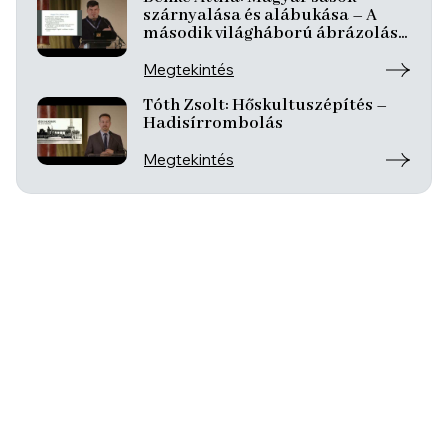
szárnyalása és alábukása – A
második világháború ábrázolása
az 1939 és 1944 között készült
magyar filmekben
Megtekintés
Tóth Zsolt: Hőskultuszépítés –
Hadisírrombolás
Megtekintés