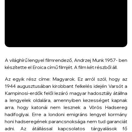
A világhírű lengyel filmrendező, Andrzej Munk 1957- ben
készítette el Eroica című filmjét. A film két részből áll.
Az egyik rész címe: Magyarok. Ez arról szól, hogy az
1944 augusztusában kirobbant felkelés idején Varsót a
Kampinosi-erdők felől lezáró magyar hadosztály átállna
a lengyelek oldalára, amennyiben kezességet kapnak
arra, hogy katonái nem lesznek a Vörös Hadsereg
hadifoglyai. Erre a londoni emigráns lengyel kormány
honi hadseregének parancsnoksága nem tud garanciát
adni. Az átállással kapcsolatos tárgyalások fő