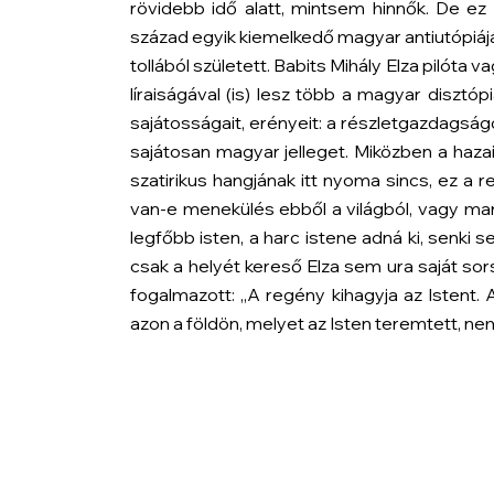
rövidebb idő alatt, mintsem hinnők. De ez
század egyik kiemelkedő magyar antiutópiájá
tollából született. Babits Mihály Elza pilót
líraiságával (is) lesz több a magyar diszt
sajátosságait, erényeit: a részletgazdagságo
sajátosan magyar jelleget. Miközben a hazai
szatirikus hangjának itt nyoma sincs, ez a 
van-e menekülés ebből a világból, vagy ma
legfőbb isten, a harc istene adná ki, senki 
csak a helyét kereső Elza sem ura saját so
fogalmazott: „A regény kihagyja az Istent. 
azon a földön, melyet az Isten teremtett, ne