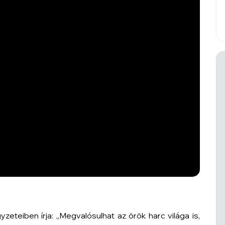
gyzeteiben írja: „Megvalósulhat az örök harc világa is,