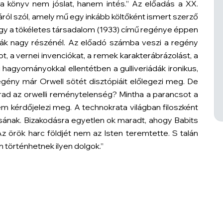
 a könyv nem jóslat, hanem intés.” Az előadás a XX.
ról szól, amely mű egy inkább költőként ismert szerző
a vagy a tökéletes társadalom (1933) című regénye éppen
ópiák nagy részénél. Az előadó számba veszi a regény
t, a vernei invenciókat, a remek karakterábrázolást, a
 hagyományokkal ellentétben a gulliveriádák ironikus,
regény már Orwell sötét disztópiáit előlegezi meg. De
rad az orwelli reménytelenség? Mintha a parancsot a
sem kérdőjelezi meg. A technokrata világban filoszként
rsának. Bizakodásra egyetlen ok maradt, ahogy Babits
Az örök harc földjét nem az Isten teremtette. S talán
m történhetnek ilyen dolgok.”