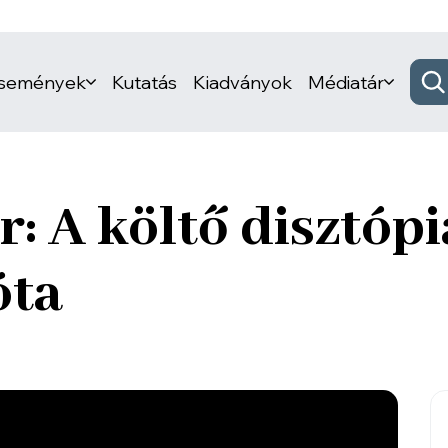
események
Kutatás
Kiadványok
Médiatár
 A költő disztópi
óta