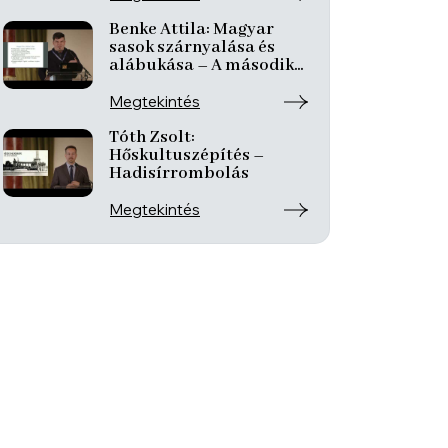
Benke Attila: Magyar
sasok szárnyalása és
alábukása – A második
világháború ábrázolása
az 1939 és 1944 között
Megtekintés
készült magyar
filmekben
Tóth Zsolt:
Hőskultuszépítés –
Hadisírrombolás
Megtekintés