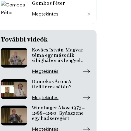
Gombos Péter
Megtekintés
További videók
Kovács István: Magyar
téma egy második
világháborús lengyel
filmben
Megtekintés
Domokos Áron: A
tízfilléres sátán?
Megtekintés
Windhager Ákos: 1973–
1988–1993: Gyászzene
egy hadseregért
Megtekintés