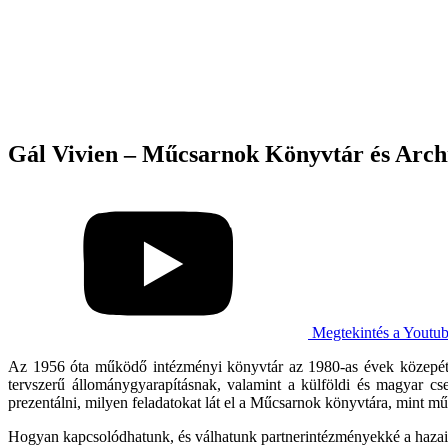
Gál Vivien – Műcsarnok Könyvtár és Archí
Megtekintés a Youtu
Az 1956 óta működő intézményi könyvtár az 1980-as évek közepétől
tervszerű állománygyarapításnak, valamint a külföldi és magyar 
prezentálni, milyen feladatokat lát el a Műcsarnok könyvtára, mint m
Hogyan kapcsolódhatunk, és válhatunk partnerintézményekké a hazai é