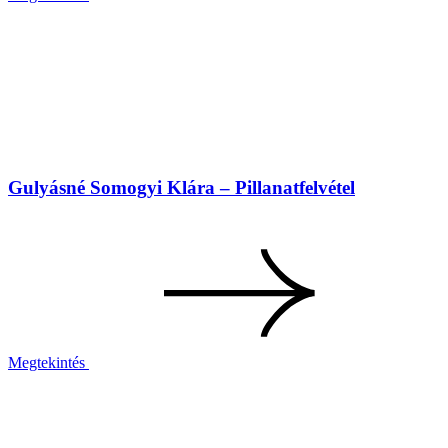
Gulyásné Somogyi Klára – Pillanatfelvétel
Megtekintés