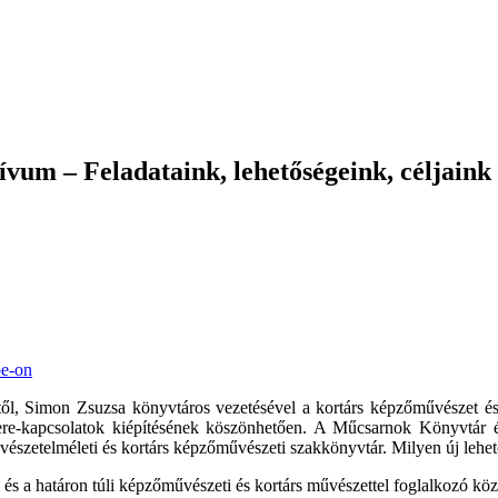
vum – Feladataink, lehetőségeink, céljaink
be-on
, Simon Zsuzsa könyvtáros vezetésével a kortárs képzőművészet és 
csere-kapcsolatok kiépítésének köszönhetően. A Műcsarnok Könyvtár 
űvészetelméleti és kortárs képzőművészeti szakkönyvtár. Milyen új lehet
s a határon túli képzőművészeti és kortárs művészettel foglalkozó köz