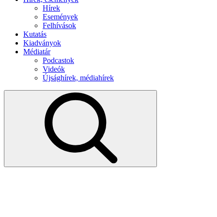
Hírek
Események
Felhívások
Kutatás
Kiadványok
Médiatár
Podcastok
Videók
Újsághírek, médiahírek