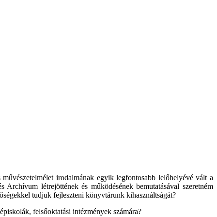
művészetelmélet irodalmának egyik legfontosabb lelőhelyévé vált a
és Archívum létrejöttének és működésének bemutatásával szeretném
őségekkel tudjuk fejleszteni könyvtárunk kihasználtságát?
épiskolák, felsőoktatási intézmények számára?