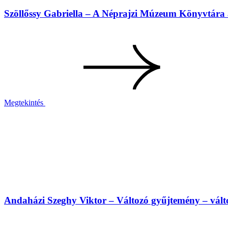
Szöllőssy Gabriella – A Néprajzi Múzeum Könyvtára a
Megtekintés
Andaházi Szeghy Viktor – Változó gyűjtemény – vál