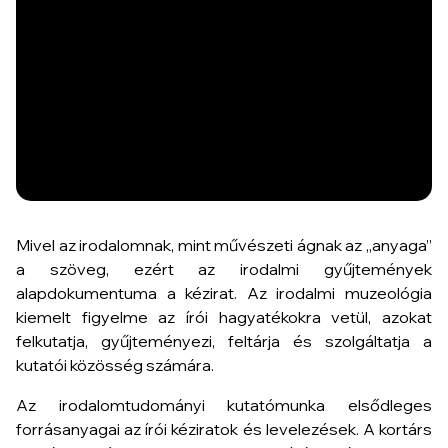
Mivel az irodalomnak, mint művészeti ágnak az „anyaga”
a szöveg, ezért az irodalmi gyűjtemények
alapdokumentuma a kézirat. Az irodalmi muzeológia
kiemelt figyelme az írói hagyatékokra vetül, azokat
felkutatja, gyűjteményezi, feltárja és szolgáltatja a
kutatói közösség számára.
Az irodalomtudományi kutatómunka elsődleges
forrásanyagai az írói kéziratok és levelezések. A kortárs