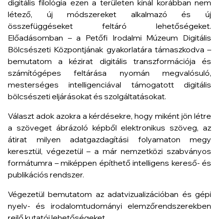
digitális filológia ezen a területen kínál korábban nem
létező, új módszereket alkalmazó és új
összefüggéseket feltáró lehetőségeket.
Előadásomban – a Petőfi Irodalmi Múzeum Digitális
Bölcsészeti Központjának gyakorlatára támaszkodva –
bemutatom a kézirat digitális transzformációja és
számítógépes feltárása nyomán megvalósuló,
mesterséges intelligenciával támogatott digitális
bölcsészeti eljárásokat és szolgáltatásokat.
Választ adok azokra a kérdésekre, hogy miként jön létre
a szöveget ábrázoló képből elektronikus szöveg, az
átirat milyen adatgazdagítási folyamaton megy
keresztül, végezetül – a már nemzetközi szabványos
formátumra – miképpen építhető intelligens kereső- és
publikációs rendszer.
Végezetül bemutatom az adatvizualizációban és gépi
nyelv- és irodalomtudományi elemzőrendszerekben
rejlő kutatói lehetőségeket.