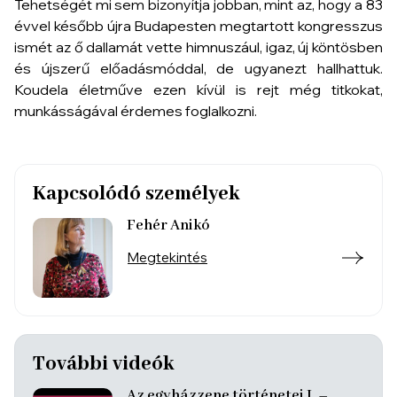
Tehetségét mi sem bizonyítja jobban, mint az, hogy a 83
évvel később újra Budapesten megtartott kongresszus
ismét az ő dallamát vette himnuszául, igaz, új köntösben
és újszerű előadásmóddal, de ugyanezt hallhattuk.
Koudela életműve ezen kívül is rejt még titkokat,
munkásságával érdemes foglalkozni.
Kapcsolódó személyek
Fehér Anikó
Megtekintés
További videók
Az egyházzene történetei I. –