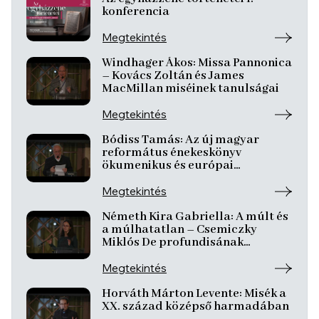
konferencia
Megtekintés
Windhager Ákos: Missa Pannonica
– Kovács Zoltán és James
MacMillan miséinek tanulságai
Megtekintés
Bódiss Tamás: Az új magyar
református énekeskönyv
ökumenikus és európai
kontextusban
Megtekintés
Németh Kira Gabriella: A múlt és
a múlhatatlan – Csemiczky
Miklós De profundisának
dimenziói
Megtekintés
Horváth Márton Levente: Misék a
XX. század középső harmadában