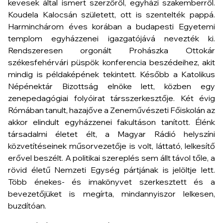
kevesek által ismert szerzőről, egyházi szakemberről.
Koudela Kalocsán született, ott is szentelték pappá.
Harminchárom éves korában a budapesti Egyetemi
templom egyházzenei igazgatójává nevezték ki.
Rendszeresen orgonált Prohászka Ottokár
székesfehérvári püspök konferencia beszédeihez, akit
mindig is példaképének tekintett. Később a Katolikus
Népénektár Bizottság elnöke lett, közben egy
zenepedagógiai folyóirat társszerkesztője. Két évig
Rómában tanult, hazajőve a Zeneművészeti Főiskolán az
akkor elindult egyházzenei fakultáson tanított. Élénk
társadalmi életet élt, a Magyar Rádió helyszíni
közvetítéseinek műsorvezetője is volt, láttató, lelkesítő
erővel beszélt. A politikai szereplés sem állt távol tőle, a
rövid életű Nemzeti Egység pártjának is jelöltje lett.
Több énekes- és imakönyvet szerkesztett és a
bevezetőjüket is megírta, mindannyiszor lelkesen,
buzdítóan.