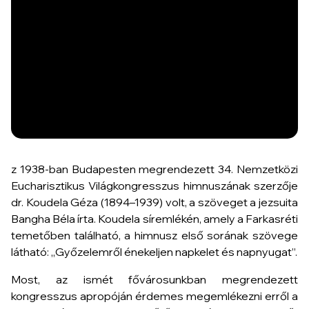
z 1938-ban Budapesten megrendezett 34. Nemzetközi
Eucharisztikus Világkongresszus himnuszának szerzője
dr. Koudela Géza (1894–1939) volt, a szöveget a jezsuita
Bangha Béla írta. Koudela síremlékén, amely a Farkasréti
temetőben található, a himnusz első sorának szövege
látható: „Győzelemről énekeljen napkelet és napnyugat”.
Most, az ismét fővárosunkban megrendezett
kongresszus apropóján érdemes megemlékezni erről a