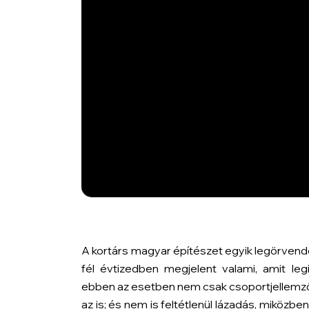
A kortárs magyar építészet egyik legörvend
fél évtizedben megjelent valami, amit leg
ebben az esetben nem csak csoportjellemző,
az is; és nem is feltétlenül lázadás, miközben