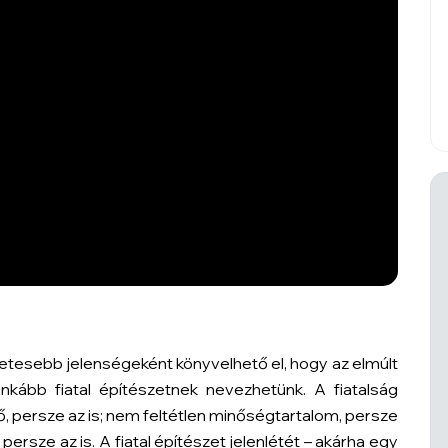
etesebb jelenségeként könyvelhető el, hogy az elmúlt
inkább fiatal építészetnek nevezhetünk. A fiatalság
 persze az is; nem feltétlen minőségtartalom, persze
 persze az is. A fiatal építészet jelenlétét – akárha egy