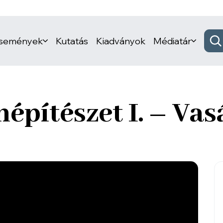
események
Kutatás
Kiadványok
Médiatár
építészet I. – Vas