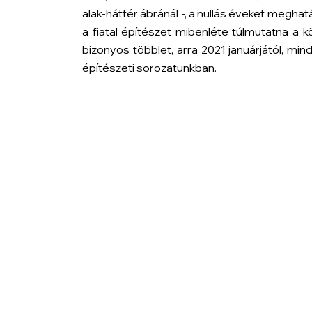
alak-háttér ábránál -, a nullás éveket megha
a fiatal építészet mibenléte túlmutatna a 
bizonyos többlet, arra 2021 januárjától, mi
építészeti sorozatunkban.