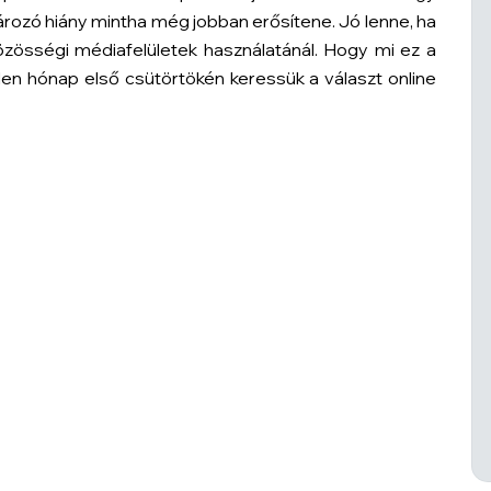
tározó hiány mintha még jobban erősítene. Jó lenne, ha
közösségi médiafelületek használatánál. Hogy mi ez a
nden hónap első csütörtökén keressük a választ online