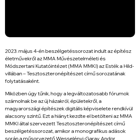
2023. május 4-én beszélgetéssorozat indult az építész
életművekről az MMA Művészetelméleti és
Módszertani Kutatóintézet (MMA MMKI) az Esték a Hild-
villában – Tesztoszteronépítészet című sorozatának
folytatásaként.
Miközben úgy tűnik, hogy a legváltozatosabb fórumok
számolnak be az új házakról, épületekről, a
magyarországi építészek digitális képviselete rendkívül
alacsony szintű. Ezt a hiányt kezdte el betölteni az MMA
MMKI által szervezett Tesztoszteronépítészet című
beszélgetéssorozat, amikor a monografikus adások
során a műsorvezető Wesselényi-Garay Andor