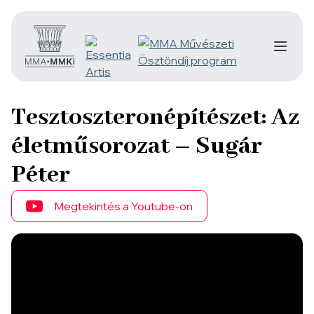
Tesztoszteronépítészet: Az
életműsorozat – Sugár
Péter
Megtekintés a Youtube-on