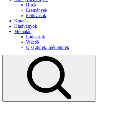
Hírek
Események
Felhívások
Kutatás
Kiadványok
Médiatár
Podcastok
Videók
Újsághírek, médiahírek