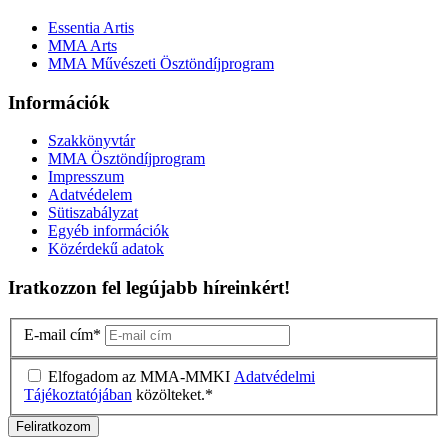
Essentia Artis
MMA Arts
MMA Művészeti Ösztöndíjprogram
Információk
Szakkönyvtár
MMA Ösztöndíjprogram
Impresszum
Adatvédelem
Sütiszabályzat
Egyéb információk
Közérdekű adatok
Iratkozzon fel legújabb híreinkért!
E-mail cím
*
Elfogadom az MMA-MMKI
Adatvédelmi
Tájékoztatójában
közölteket.
*