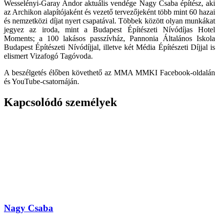
Wesselényi-Garay Andor aktuális vendége Nagy Csaba építész, aki
az Archikon alapítójaként és vezető tervezőjeként több mint 60 hazai
és nemzetközi díjat nyert csapatával. Többek között olyan munkákat
jegyez az iroda, mint a Budapest Építészeti Nívódíjas Hotel
Moments; a 100 lakásos passzívház, Pannonia Általános Iskola
Budapest Építészeti Nívódíjjal, illetve két Média Építészeti Díjjal is
elismert Vizafogó Tagóvoda.
A beszélgetés élőben követhető az MMA MMKI Facebook-oldalán
és YouTube-csatornáján.
Kapcsolódó személyek
Nagy Csaba