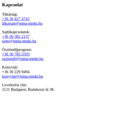
Kapcsolat
Titkárság:
+36 30 427 4743
titkarsag@mma-mmki.hu
Sajtókapcsolatok:
+36 30 382 2137
sajto@mma-mmki.hu
Ösztöndíjprogram:
+36 30 785-5595
osztondij@mma-mmki.hu
Könyvtár:
+36 30 229 9494
konyvtar@mma-mmki.hu
Levelezési cím:
1121 Budapest, Budakeszi út 38.