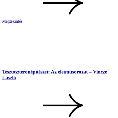
Megtekintés
Tesztoszteronépítészet: Az életműsorozat – Vincze
László