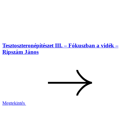
Tesztoszteronépítészet III. – Fókuszban a vidék –
Ripszám János
Megtekintés