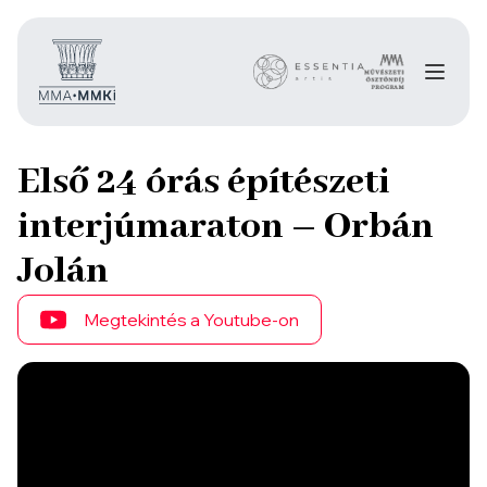
Első 24 órás építészeti
interjúmaraton – Orbán
Jolán
Megtekintés a Youtube-on