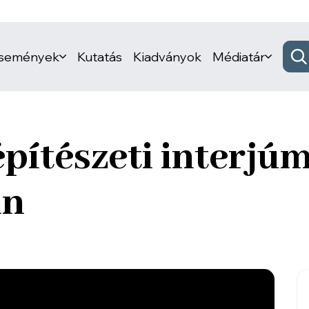
események
Kutatás
Kiadványok
Médiatár
építészeti interjú
in