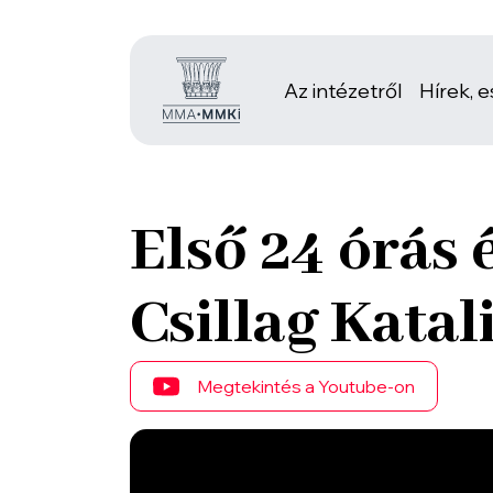
Az intézetről
Hírek, 
Első 24 órás 
Csillag Katal
Megtekintés a Youtube-on