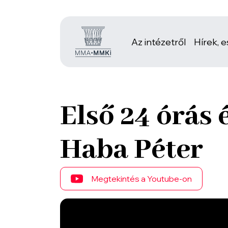
Az intézetről
Hírek, 
Első 24 órás 
Haba Péter
Megtekintés a Youtube-on