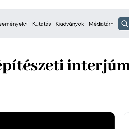
események
Kutatás
Kiadványok
Médiatár
építészeti interjú