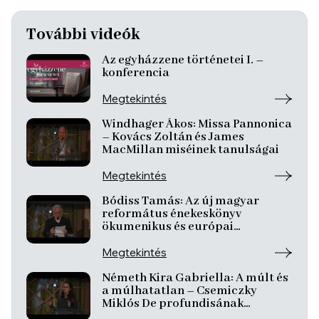
További videók
Az egyházzene történetei I. –
konferencia
Megtekintés
Windhager Ákos: Missa Pannonica
– Kovács Zoltán és James
MacMillan miséinek tanulságai
Megtekintés
Bódiss Tamás: Az új magyar
református énekeskönyv
ökumenikus és európai
kontextusban
Megtekintés
Németh Kira Gabriella: A múlt és
a múlhatatlan – Csemiczky
Miklós De profundisának
dimenziói