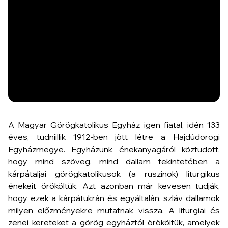
A Magyar Görögkatolikus Egyház igen fiatal, idén 133
éves, tudniillik 1912-ben jött létre a Hajdúdorogi
Egyházmegye. Egyházunk énekanyagáról köztudott,
hogy mind szöveg, mind dallam tekintetében a
kárpátaljai görögkatolikusok (a ruszinok) liturgikus
énekeit örököltük. Azt azonban már kevesen tudják,
hogy ezek a kárpátukrán és egyáltalán, szláv dallamok
milyen előzményekre mutatnak vissza. A liturgiai és
zenei kereteket a görög egyháztól örököltük, amelyek