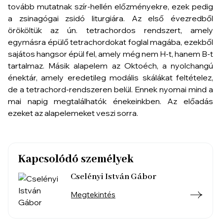
tovább mutatnak szír-hellén előzményekre, ezek pedig
a zsinagógai zsidó liturgiára. Az első évezredből
örököltük az ún. tetrachordos rendszert, amely
egymásra épülő tetrachordokat foglal magába, ezekből
sajátos hangsor épül fel, amely még nem H-t, hanem B-t
tartalmaz. Másik alapelem az Oktoéch, a nyolchangú
énektár, amely eredetileg modális skálákat feltételez,
de a tetrachord-rendszeren belül. Ennek nyomai mind a
mai napig megtalálhatók énekeinkben. Az előadás
ezeket az alapelemeket veszi sorra.
Kapcsolódó személyek
Cselényi István Gábor
Megtekintés