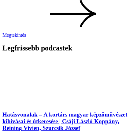
Megtekintés
Legfrissebb podcastek
Hatásvonalak – A kortárs magyar képzőművészet
kihívásai és útkeresése | Csáji László Koppány,
Reining Vivien, Szurcsik József