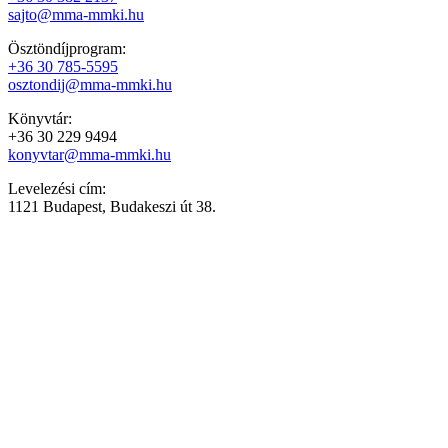
sajto@mma-mmki.hu
Ösztöndíjprogram:
+36 30 785-5595
osztondij@mma-mmki.hu
Könyvtár:
+36 30 229 9494
konyvtar@mma-mmki.hu
Levelezési cím:
1121 Budapest, Budakeszi út 38.