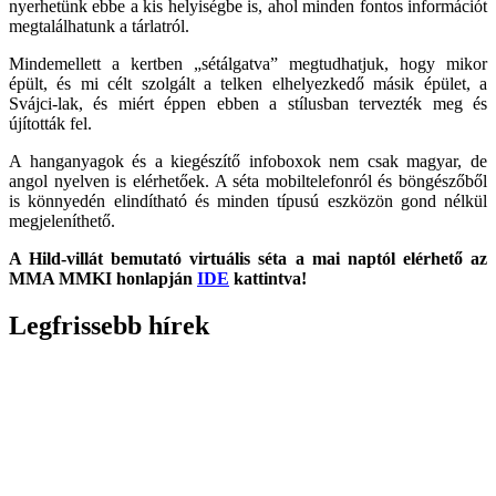
nyerhetünk ebbe a kis helyiségbe is, ahol minden fontos információt
megtalálhatunk a tárlatról.
Mindemellett a kertben „sétálgatva” megtudhatjuk, hogy mikor
épült, és mi célt szolgált a telken elhelyezkedő másik épület, a
Svájci-lak, és miért éppen ebben a stílusban tervezték meg és
újították fel.
A hanganyagok és a kiegészítő infoboxok nem csak magyar, de
angol nyelven is elérhetőek. A séta mobiltelefonról és böngészőből
is könnyedén elindítható és minden típusú eszközön gond nélkül
megjeleníthető.
A Hild-villát bemutató virtuális séta a mai naptól elérhető az
MMA MMKI honlapján
IDE
kattintva!
Legfrissebb hírek