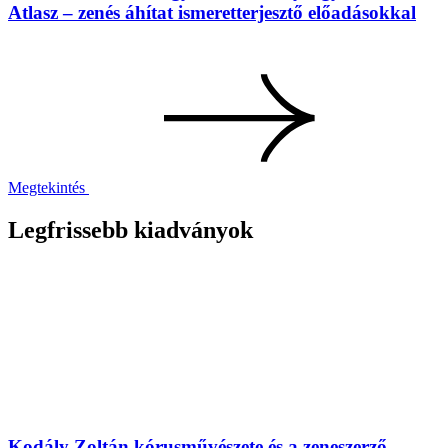
Atlasz – zenés áhítat ismeretterjesztő előadásokkal
Megtekintés
Legfrissebb kiadványok
Kodály Zoltán kórusművészete és a zeneszerző