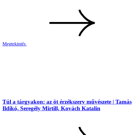
Megtekintés
Túl a tárgyakon: az öt érzékszerv művészete | Tamás
Ildikó, Seregély Mirtill, Kovách Katalin