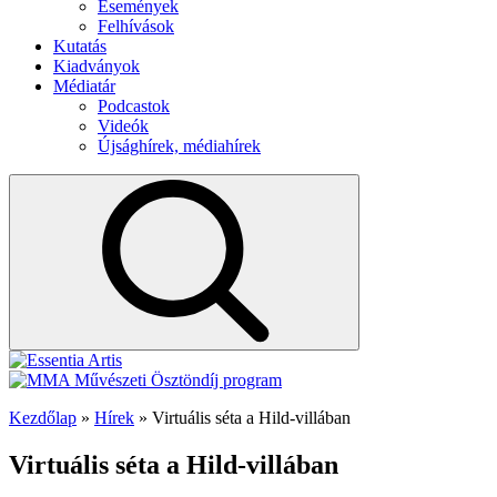
Események
Felhívások
Kutatás
Kiadványok
Médiatár
Podcastok
Videók
Újsághírek, médiahírek
Kezdőlap
»
Hírek
»
Virtuális séta a Hild-villában
Virtuális séta a Hild-villában