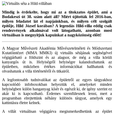
Mindig is érdekelte, hogy mi az a titokzatos épület, ami a
Budakeszi út 38. szám alatt áll? Miért újították fel 2016-ban,
milyen feladatot lát el napjainkban, és milyen célt szolgált
építője, Hild József korában? A legendás Hild-villa eddig csak
rendezvények alkalmával volt látogatható, azonban most
virtuálisan is megnyitjuk kapuinkat a nagyközönség előtt!
A Magyar Művészeti Akadémia Művészetelméleti és Módszertani
Kutatóintézet (MMA MMKI) új virtuális sétájának segítségével
végigjárható a földszint és az alagsor, de még a villa körüli
kanyargós út is. Helyiségről helyiségre kalandozhatunk az
épületben, miközben értékes információkat hallhatunk és
olvashatunk a villa történetéről és titkairól.
A legfontosabb tudnivalókat az épületről az egyes tárgyakhoz
kapcsolódó infoboxokban helyeztük el, amelyeket minden
helyiségben külön hanganyag kísér és egészít ki, de igény szerint ez
akár ki is kapcsolható. Érdemes szemfülesnek lenni, mert a
programban elrejtettünk néhány különös tárgyat, amelyek egy
kattintásra életre kelnek.
A villát virtuálisan végigjárva megismerkedhetünk az épület