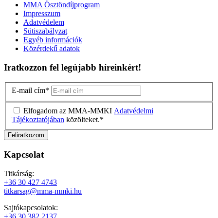
MMA Ösztöndíjprogram
Impresszum
Adatvédelem
Sütiszabályzat
Egyéb információk
Közérdekű adatok
Iratkozzon fel legújabb híreinkért!
E-mail cím
*
Elfogadom az MMA-MMKI
Adatvédelmi
Tájékoztatójában
közölteket.
*
Kapcsolat
Titkárság:
+36 30 427 4743
titkarsag@mma-mmki.hu
Sajtókapcsolatok:
+36 30 382 2137