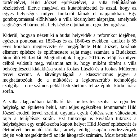
történetével, Hild József építészetével, a villa felújításának
részleteivel, illetve magával az kutatóintézettel és azzal, hogy az
egyes helyiségek milyen funkciót látnak el napjainkban. Egy
gombnyomással előhívható a villa kicsinyített alaprajza, amelynek
segítségével bármelyik helyiségbe eljuthatunk egyetlen ugrással.
Kiderül, hogyan nézett ki a budai helyvidék a reformkor idejében,
egészen pontosan az 1830-as és az 1840-es években, amikor is 55
éves korában megtervezte és megépíttette Hild József, korának
elismert építésze és építőmestere saját maga számára a Budakeszi
úton álló Hild-villát. Megtudhatjuk, hogy a 2016-os felújítás milyen
célból valósult meg, valamint azt is, hogy miként történt a villa
belsőépítészeti kialakítása során Kokas László és a Kokas Műterem
tervei szerint. A látványvilágnál a klasszicizmus jegyei a
meghatározóak, de a működést a legkorszerűbb technológia
szolgálja – erre számos példát fedezhetünk fel az épület körbejárása
során.
A villa alagsorában található kis boltozatos szoba az egyetlen
helyiség az épületen belül, ami teljes egészében fennmaradt Hild
József eredeti tervei szerint, ugyanis egyik építész sem változtatott
rajta a felújítások során. Ezt funkciója is kiválóan tükrözi: a
helyiségben egy emlékszoba kapott helyet Hild József építészetét és
életművét bemutató tárlattal, amely eddig csupán rendezvények
idején volt megtekinthető az ide látogatók számára. Most betekintést