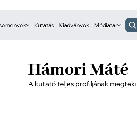
események
Kutatás
Kiadványok
Médiatár
Hámori Máté
A kutató teljes profiljának megtek