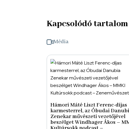
Kapcsolódó tartalom
Média
Hámori Máté Liszt Ferenc-díjas
karmesterrel, az Óbudai Danub
Zenekar művészeti vezetőjével
beszélget Windhager Ákos – M
Kultúrsokk podcast –