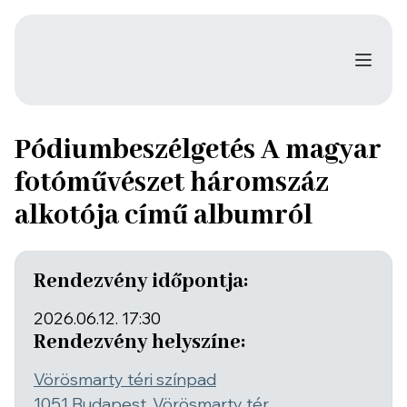
Pódiumbeszélgetés A magyar
fotóművészet háromszáz
alkotója című albumról
Rendezvény időpontja:
2026.06.12. 17:30
Rendezvény helyszíne:
Vörösmarty téri színpad
1051 Budapest, Vörösmarty tér