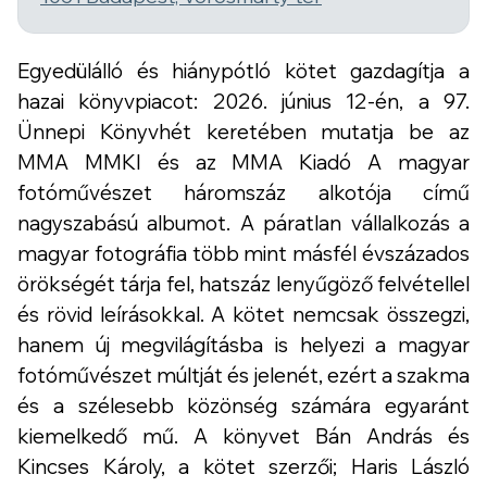
Egyedülálló és hiánypótló kötet gazdagítja a
hazai könyvpiacot: 2026. június 12-én, a 97.
Ünnepi Könyvhét keretében mutatja be az
MMA MMKI és az MMA Kiadó
A magyar
fotóművészet háromszáz alkotója
című
nagyszabású albumot. A páratlan vállalkozás a
magyar fotográfia több mint másfél évszázados
örökségét tárja fel, hatszáz lenyűgöző felvétellel
és rövid leírásokkal. A kötet nemcsak összegzi,
hanem új megvilágításba is helyezi a magyar
fotóművészet múltját és jelenét, ezért a szakma
és a szélesebb közönség számára egyaránt
kiemelkedő mű. A könyvet Bán András és
Kincses Károly, a kötet szerzői; Haris László