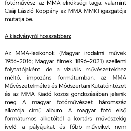
fotóművész, az MMA elnökségi tagja; valamint
Csáji László Koppány az MMA MMKI igazgatója
mutatja be.
A kiadványról hosszabban:
Az MMA-lexikonok (
Magyar irodalmi művek
1956–2016
;
Magyar filmek 1896–2021
) szellemi
folytatójaként, de a vizuális művészetekhez
méltó, impozáns formátumban, az MMA
Művészetelméleti és Módszertani Kutatóintézet
és az MMA Kiadó közös gondozásában jelenik
meg
A magyar fotóművészet háromszáz
alkotója
című album. A magyar fotó első
formátumos alkotóitól a kortárs művészekig
ívelő, a pályájukat és főbb műveiket nem