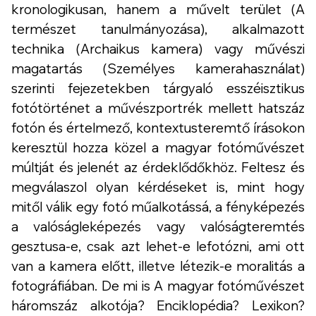
kronologikusan, hanem a művelt terület (
A
természet tanulmányozása
), alkalmazott
technika (
Archaikus kamera
) vagy művészi
magatartás (
Személyes kamerahasználat
)
szerinti fejezetekben tárgyaló esszéisztikus
fotótörténet a művészportrék mellett hatszáz
fotón és értelmező, kontextusteremtő írásokon
keresztül hozza közel a magyar fotóművészet
múltját és jelenét az érdeklődőkhöz. Feltesz és
megválaszol olyan kérdéseket is, mint hogy
mitől válik egy fotó műalkotássá, a fényképezés
a valóságleképezés vagy valóságteremtés
gesztusa-e, csak azt lehet-e lefotózni, ami ott
van a kamera előtt, illetve létezik-e moralitás a
fotográfiában. De mi is
A magyar fotóművészet
háromszáz alkotója
? Enciklopédia? Lexikon?