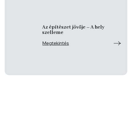
Az építészet jövője – A hely
szelleme
Megtekintés