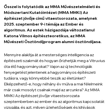
Ősszel is folytatódik az MMA Művészetelméleti és
Módszertani Kutatóintézet (MMA MMKI)
Az
építészet jövője
című
vitaestsorozata, amelynek
2025. szeptember 9-i témája az Ember és
algoritmus. Az estek házigazdája változatlanul
Katona Vilmos építészteoretikus, az MMA
Művészeti Ösztöndíjprogram alumni ösztöndíjasa.
Mennyire alakítja át a mesterséges intelligencia az
építészeti szakmát és hogyan őrizhetjük meg a Vitruvius
óta élő hagyományokat? Vajon az új technológiák
fenyegetést jelentenek a hagyományos építészeti
tudásra, vagy könnyebbé teszik az életünket?
Elképzelhető-e, hogy néhány év múlva a mai félelmeink
már csak mosolyt csalnak majd az arcunkra? Az MMA
MMKI
Az építészet jövője
vitaestsorozata
szeptemberben az ember és az algoritmus kapcsolatát
vizsgálja, és azt, milyen új lehetőségek és kihívások