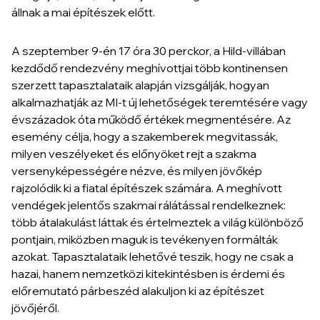
állnak a mai építészek előtt.
A szeptember 9-én 17 óra 30 perckor, a Hild-villában
kezdődő rendezvény meghívottjai több kontinensen
szerzett tapasztalataik alapján vizsgálják, hogyan
alkalmazhatják az MI-t új lehetőségek teremtésére vagy
évszázadok óta működő értékek megmentésére. Az
esemény célja, hogy a szakemberek megvitassák,
milyen veszélyeket és előnyöket rejt a szakma
versenyképességére nézve, és milyen jövőkép
rajzolódik ki a fiatal építészek számára. A meghívott
vendégek jelentős szakmai rálátással rendelkeznek:
több átalakulást láttak és értelmeztek a világ különböző
pontjain, miközben maguk is tevékenyen formálták
azokat. Tapasztalataik lehetővé teszik, hogy ne csak a
hazai, hanem nemzetközi kitekintésben is érdemi és
előremutató párbeszéd alakuljon ki az építészet
jövőjéről.