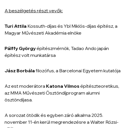
A beszélgetés részt vevők:
Turi Attila
Kossuth-díjas és Ybl Miklós-díjas építész, a
Magyar Művészeti Akadémia elnöke
Pálffy György
építészmérnök, Tadao Ando japán
építész volt munkatársa
Jász Borbála
filozófus, a Barcelonai Egyetem kutatója
Az est moderátora
Katona Vilmos
építészteoretikus,
az MMA Művészeti Ösztöndíjprogram alumni
ösztöndíjasa.
A sorozat ötödik és egyben záró alkalma 2025.
november 11-én kerül megrendezésre a Walter Rózsi-