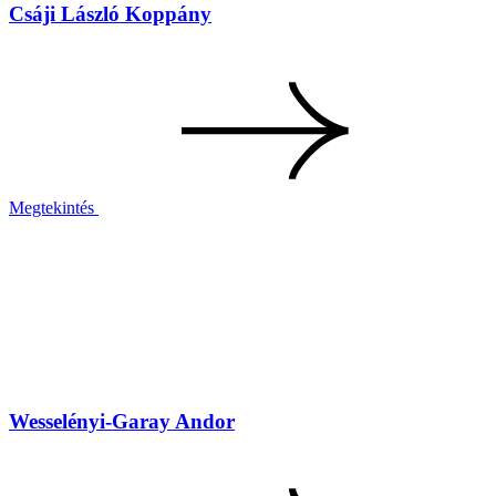
Csáji László Koppány
Megtekintés
Wesselényi-Garay Andor