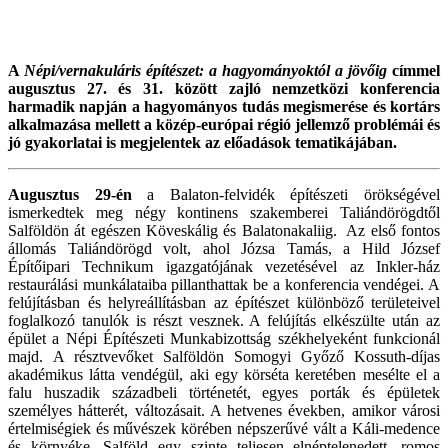
A
Népi/vernakuláris építészet: a hagyományoktól a jövőig
címmel
augusztus 27. és 31. között zajló nemzetközi konferencia
harmadik napján a hagyományos tudás megismerése és kortárs
alkalmazása mellett a közép-európai régió jellemző problémái és
jó gyakorlatai is megjelentek az előadások tematikájában.
Augusztus 29-én
a Balaton-felvidék építészeti örökségével
ismerkedtek meg négy kontinens szakemberei Taliándörögdtől
Salföldön át egészen Köveskálig és Balatonakaliig. Az első fontos
állomás Taliándörögd volt, ahol Józsa Tamás, a Hild József
Építőipari Technikum igazgatójának vezetésével az Inkler-ház
restaurálási munkálataiba pillanthattak be a konferencia vendégei. A
felújításban és helyreállításban az építészet különböző területeivel
foglalkozó tanulók is részt vesznek. A felújítás elkészülte után az
épület a Népi Építészeti Munkabizottság székhelyeként funkcionál
majd. A résztvevőket Salföldön Somogyi Győző Kossuth-díjas
akadémikus látta vendégül, aki egy körséta keretében mesélte el a
falu huszadik századbeli történetét, egyes porták és épületek
személyes hátterét, változásait. A hetvenes években, amikor városi
értelmiségiek és művészek körében népszerűvé vált a Káli-medence
és környéke, Salföld egy szinte teljesen elnéptelenedett, romos