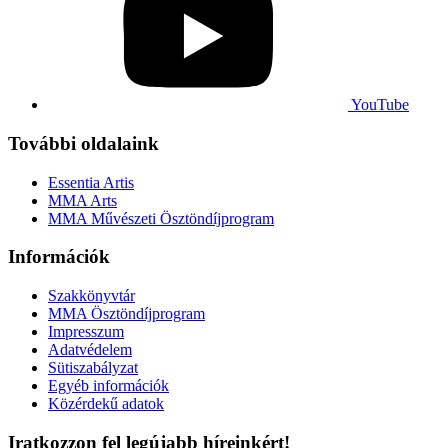
YouTube
További oldalaink
Essentia Artis
MMA Arts
MMA Művészeti Ösztöndíjprogram
Információk
Szakkönyvtár
MMA Ösztöndíjprogram
Impresszum
Adatvédelem
Sütiszabályzat
Egyéb információk
Közérdekű adatok
Iratkozzon fel legújabb híreinkért!