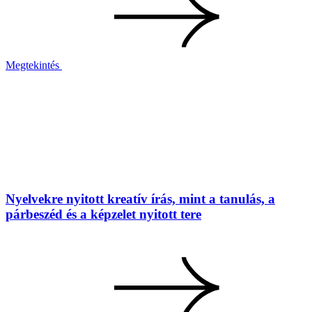
Megtekintés
Nyelvekre nyitott kreatív írás, mint a tanulás, a
párbeszéd és a képzelet nyitott tere