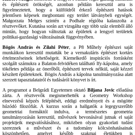
és építészeti örökségét, azonban példáin keresztül arra is
figyelmeztetett, hogy a külföldről érkező építészeti hatások
jelentősen képesek megbontani egy terület látványbeli egységét.
Małgorzata Mełges szintén a Podhale régióba kalauzolta a
résztvevőket. Kutatása során azt vizsgálta egy több száz elemből álló
mintán, hogy hogyan változtak az épületek a lengyel területek
politikai-gazdasági változásainak függvényében.
Bögös András és Zilahi Péter
, a P8 Műhely építészei saját
munkáikon keresztül mutatták be a vernakuláris építészet kortárs
értelmezéseinek lehetőségeit. Kiemelkedő inspirációs forrásként
szolgált számukra a Balaton-felvidéken található Ify-kápolna, amely
tökéletes példája az önerőből, építészeti tervek nélkül, saját kézzel
készített épületeknek. Bögös András a kápolna tanulmányozása alatt
szerzett tapasztalatairól és tudásáról könyvet is írt.
A programot a Belgrádi Egyetemen oktató
Biljana Jovic
előadása
zárta. A résztvevők megismerhették a Geometry Workshop
elnevezésű képzés felépítését, eddigi eredményeit és a mögötte
húzódó filozófiát. A kurzus során a hallgatók a legegyszerűbb
geometriai formáktól indulva, a természetes geometria
tanulmányozásán keresztül, művészek bevonásával jutnak el saját
projektjeik megvalósításához, miközben olyan gyakorlati tudást
szereznek a művészet és a tudomány kölcsönhatásainak
köszönhetően, amelyet később szakmai életükben is