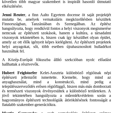
követően több magyar szakembert is inspirált hasonló útmutató
elkészítésére.
Jenni Reuter
, a finn Aalto Egyetem docense öt saját projektjét
mutatta be, amelyek vernakuláris megközelítésben készültek
Finnországban, Tanzániában és Szenegálban. Az építész
hangsúlyozta, hogy rendkívül fontos a helyi viszonyok megismerése
nemcsak az építészeti szokások, hanem a kultúra, a társadalmi
viszonyok tekintetében is, hiszen csak így készülhet olyan épület,
amely az ott élők igényeit képes kielégíteni. Az építészeti projektek
helyi anyagokat, sőt, több esetben újrahasznosított hulladékot
használtak fel.
A Közép-Európát fókuszba állító szekcióban nyolc előadást
hallhattak a résztvevők.
Hubert Feiglstorfer
Kelet-Ausztria különböző régióinak népi
építészeti jellemzőit ismertette. Kiemelte, hogy mind az
anyaghasználat, mind a konstrukció, mind pedig a
településszerveződés erősen régiófüggő, hiszen más-más domborzati
és természeti viszonyok érvényesültek a különböző területeken. A
jövő tekintetében hangsúlyozta a műemlékvédelem során a
hagyományos építészeti technológiák átörökítésének fontosságát a
fiatalabb szakember-generációkra.