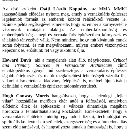
Az első szekciót
Csáji László Koppány
, az MMA MMKI
igazgatójának előadása nyitotta meg, amely a vernakuláris építészet
legelemibb formáit az emberek közötti relációkból vezette le.
Számos példa segítségével ismertette, hogy az ember a környezetét e
viszonyok mintájára alakítja. Az ember-központúság és
emberléptékűség a népi és vernakuláris építészetben környezet- és
tájalakító tényezővé válik. Nem mindegy, hogy mit kívánunk ennek
során folytatni, és mit megváltoztatni, milyen emberi viszonyokat
képezünk le, erősítünk fel vagy alkotunk újra.
Howard Davis
, aki a megjelenés alatt álló, négykötetes,
Critical
and Primary Sources in Vernacular Architecture
című
enciklopédikus igényű mű szerkesztője, a vernakuláris építészet
tágabb értelmezési és újabb megközelítési lehetőségeit vázolta fel,
valamint ismertette a kiadvány felépítését is, mellyel újra kívánja
definiálni a vernakuláris építészet tudományterületét.
Hugh Conway Morris
hangsúlyozta, hogy a jelenlegi „fejlett
világ” hozzáállása merőben eltér attól a felfogástól, amelyben
elődeink éltek és építkeztek; a változás dinamikája magában
hordozza a fenntarthatatlanság kockázatát. Emlékeztetett, hogy a
vernakuláris épületek mindig egy adott fizikai, technológiai és
spirituális kontextusban születtek, az egyszerűség és a funkcionalitás
szem előtt tartásával, és hangsúlyozta annak a fontosságát is, hogy a