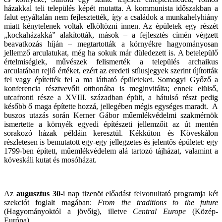
házakkal teli település képét mutatta. A kommunista időszakban a
falut egyáltalán nem fejlesztették, így a családok a munkahelyhiány
miatt kénytelenek voltak elköltözni innen. Az épületek egy részét
„kockaházakká” alakították, mások – a fejlesztés címén végzett
beavatkozás híján – megtartották a környékre hagyományosan
jellemző arculatukat, még ha sokuk már düledezett is. A betelepülő
értelmiségiek, művészek felismerték a település archaikus
arculatában rejlő értéket, ezért az eredeti stílusjegyek szerint újították
fel vagy építették fel a ma látható épületeket. Somogyi Győző a
konferencia résztvevőit otthonába is meginvitálta; ennek elülső,
utcafronti része a XVIII. században épült, a hátulsó részt pedig
később ő maga építette hozzá, jellegében mégis egységes maradt. A
buszos utazás során Kerner Gábor műemlékvédelmi szakmérnök
ismertette a környék egyedi építészeti jellemzőit az út mentén
sorakozó házak példáin keresztül. Kékkúton és Köveskálon
részletesen is bemutatott egy-egy jellegzetes és jelentős épületet: egy
1799-ben épített, műemlékvédelem alá tartozó tájházat, valamint a
köveskáli kutat és mosóházat.
Az
augusztus 30
-i nap tizenöt előadást felvonultató programja két
szekciót foglalt magában:
From the traditions to the future
(Hagyományoktól a jövőig), illetve
Central Europe
(Közép-
Európa).