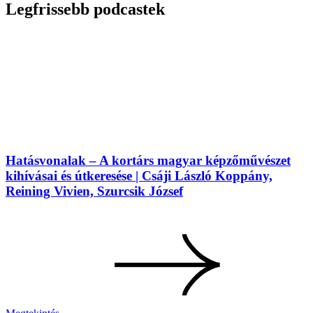
Legfrissebb podcastek
Hatásvonalak – A kortárs magyar képzőművészet
kihívásai és útkeresése | Csáji László Koppány,
Reining Vivien, Szurcsik József