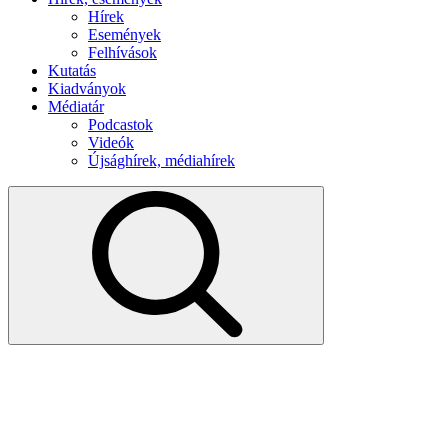
Hírek
Események
Felhívások
Kutatás
Kiadványok
Médiatár
Podcastok
Videók
Újsághírek, médiahírek