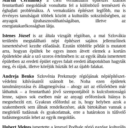
Martin Cernansky
a cseh vernakuláris építészet számos
fenntartható megoldását vonultatta fel a különböző természeti és
éghajlati problémákra. A vernakuláris építészet legfőbb, ma is
érvényes tanulságait többek között a kulturális sokszínűségben, az
anyagok újrahasznosíthatóságában, illetve az
energiatakarékosságban látja.
Istenes József
is az általa vizsgált régióban, a mai Szlovákia
területén megtalálható népi építészet sajátos jellemzőinek
ismertetésével kezdte előadását. Ezután többféle példát is mutatott
arra, hogyan épültek be egyes innen átvett elemek a kortárs
épületekbe akár a szó szoros értelmében is: az egyik általa ismertetett
épületben az eredeti épület egyes falait eredeti állapotukban hagyták
meg, és rájuk, illetve köréjük húzták fel az újabb falakat.
Andreja Benko
Szlovénia Prekmurje régiójának népiépítészet-
védelmi kihívásairól számolt be. Noha ezen épületek
tanulmányozása és állagmegóvása – ahogy azt az előzőekben már
láthattuk – a fenntartható jövő szempontjából is kulcsfontosságú
lenne, sajnos sok esetben már az anyagi erőforrások hiánya is
megnehezíti ezt. Gyakran előfordul az is, hogy helyben azok a
szakemberek sem állnak rendelkezésre, akik birtokában vannak a
megfelelő tudásnak és gyakorlatnak, erre a határokon is túlívelő
tudásmegosztás lehet az egyik megoldás.
Hubert Mełges
ismertette a lengyel Podhale régió gazdag kulturális