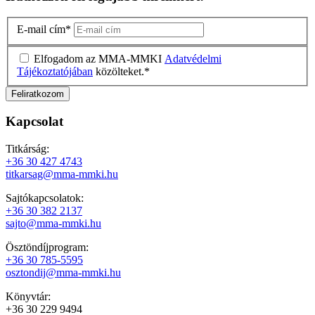
E-mail cím
*
Elfogadom az MMA-MMKI
Adatvédelmi
Tájékoztatójában
közölteket.
*
Kapcsolat
Titkárság:
+36 30 427 4743
titkarsag@mma-mmki.hu
Sajtókapcsolatok:
+36 30 382 2137
sajto@mma-mmki.hu
Ösztöndíjprogram:
+36 30 785-5595
osztondij@mma-mmki.hu
Könyvtár:
+36 30 229 9494