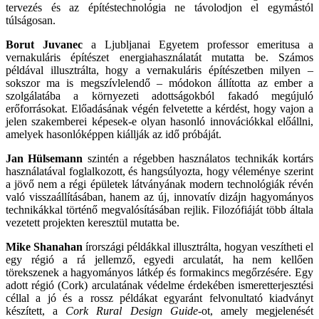
tervezés és az építéstechnológia ne távolodjon el egymástól
túlságosan.
Borut Juvanec
a Ljubljanai Egyetem professor emeritusa a
vernakuláris építészet energiahasználatát mutatta be. Számos
példával illusztrálta, hogy a vernakuláris építészetben milyen –
sokszor ma is megszívlelendő – módokon állította az ember a
szolgálatába a környezeti adottságokból fakadó megújuló
erőforrásokat. Előadásának végén felvetette a kérdést, hogy vajon a
jelen szakemberei képesek-e olyan hasonló innovációkkal előállni,
amelyek hasonlóképpen kiállják az idő próbáját.
Jan Hülsemann
szintén a régebben használatos technikák kortárs
használatával foglalkozott, és hangsúlyozta, hogy véleménye szerint
a jövő nem a régi épületek látványának modern technológiák révén
való visszaállításában, hanem az új, innovatív dizájn hagyományos
technikákkal történő megvalósításában rejlik. Filozófiáját több általa
vezetett projekten keresztül mutatta be.
Mike Shanahan
írországi példákkal illusztrálta, hogyan veszítheti el
egy régió a rá jellemző, egyedi arculatát, ha nem kellően
törekszenek a hagyományos látkép és formakincs megőrzésére. Egy
adott régió (Cork) arculatának védelme érdekében ismeretterjesztési
céllal a jó és a rossz példákat egyaránt felvonultató kiadványt
készített, a
Cork Rural Design Guide
-ot, amely megjelenését