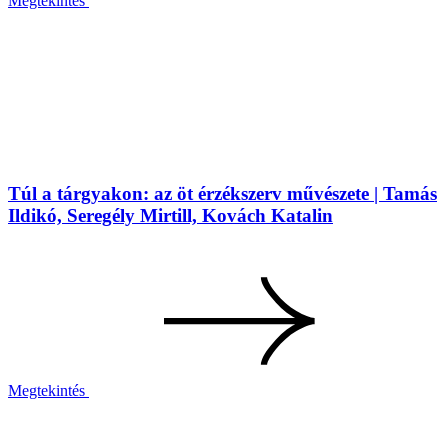
Megtekintés
Túl a tárgyakon: az öt érzékszerv művészete | Tamás
Ildikó, Seregély Mirtill, Kovách Katalin
Megtekintés