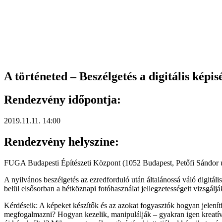
A történeted – Beszélgetés a digitális képis
Rendezvény időpontja:
2019.11.11. 14:00
Rendezvény helyszíne:
FUGA Budapesti Építészeti Központ (1052 Budapest, Petőfi Sándor u
A nyilvános beszélgetés az ezredforduló után általánossá váló digitál
belül elsősorban a hétköznapi fotóhasználat jellegzetességeit vizsgáljá
Kérdéseik: A képeket készítők és az azokat fogyasztók hogyan jelenít
megfogalmazni? Hogyan kezelik, manipulálják – gyakran igen kreatív 