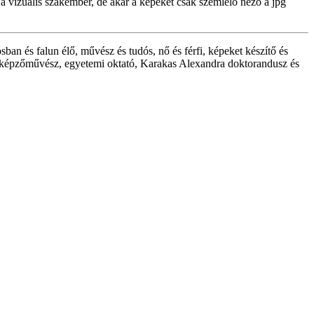
a vizuális szakember, de akár a képeket csak szemlélő néző a jpg
n és falun élő, művész és tudós, nő és férfi, képeket készítő és
r képzőművész, egyetemi oktató, Karakas Alexandra doktorandusz és