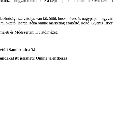
másokhoz, s hogyan működik ez a képi alapú kommunikáció? Mit kezdhet 
színűsége szavatolja: van közöttük huszonéves és nagypapa, nagyvárosba
mi oktató, Borda Réka online marketing szakértő, költő, Gyenis Tibo
leti és Módszertani Kutatóintézet.
tőfi Sándor utca 5.)
ándékát itt jelezheti:
Online jelentkezés