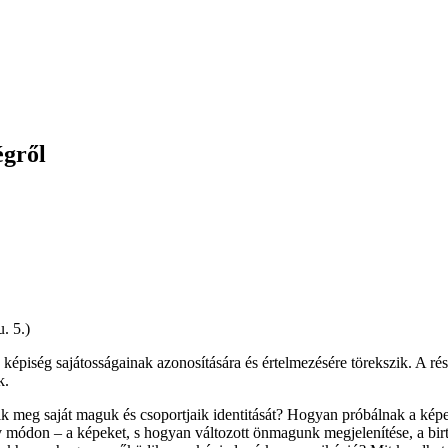
égről
. 5.)
is képiség sajátosságainak azonosítására és értelmezésére törekszik. A r
k.
ik meg saját maguk és csoportjaik identitását? Hogyan próbálnak a kép
módon – a képeket, s hogyan változott önmagunk megjelenítése, a birt