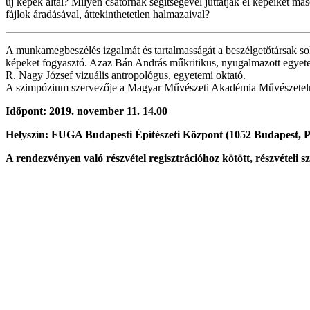
új képek által? Milyen csatornák segítségével juttatják el képeiket 
fájlok áradásával, áttekinthetetlen halmazaival?
A munkamegbeszélés izgalmát és tartalmasságát a beszélgetőtársak sok
képeket fogyasztó. Azaz Bán András műkritikus, nyugalmazott egyete
R. Nagy József vizuális antropológus, egyetemi oktató.
A szimpózium szervezője a Magyar Művészeti Akadémia Művészetelmé
Időpont: 2019. november 11. 14.00
Helyszín: FUGA Budapesti Építészeti Központ (1052 Budapest, Pe
A rendezvényen való részvétel regisztrációhoz kötött, részvételi sz