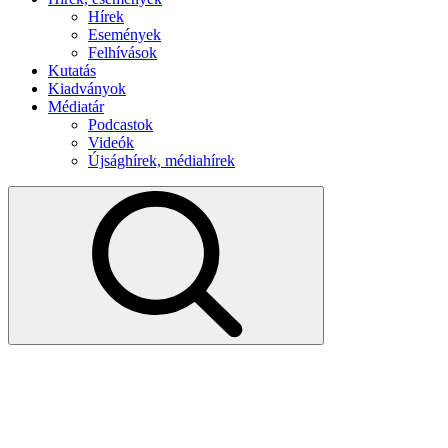
Hírek
Események
Felhívások
Kutatás
Kiadványok
Médiatár
Podcastok
Videók
Újsághírek, médiahírek