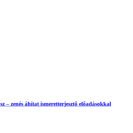
 – zenés áhítat ismeretterjesztő előadásokkal