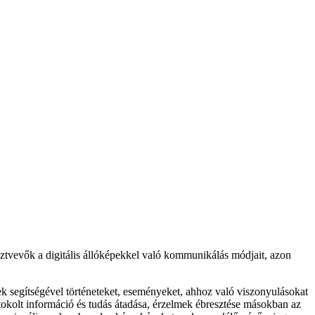
észtvevők a digitális állóképekkel való kommunikálás módjait, azon
ek segítségével történeteket, eseményeket, ahhoz való viszonyulásokat
okolt információ és tudás átadása, érzelmek ébresztése másokban az