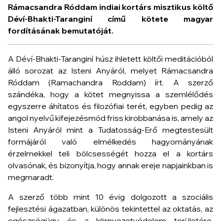
Rámacsandra Róddam indiai kortárs misztikus költő
Déví-Bhakti-Taranginí
című kötete magyar
fordításának bemutatóját.
A
Déví-Bhakti-Taranginí
húsz ihletett költői meditációból
álló sorozat az Isteni Anyáról, melyet Rámacsandra
Róddam (Ramachandra Roddam) írt. A szerző
szándéka, hogy a kötet megnyissa a szemlélődés
egyszerre áhítatos és filozófiai terét, egyben pedig az
angol nyelvű kifejezésmód friss kirobbanása is, amely az
Isteni Anyáról mint a Tudatosság-Erő megtestesült
formájáról való elmélkedés hagyományának
érzelmekkel teli bölcsességét hozza el a kortárs
olvasónak, és bizonyítja, hogy annak ereje napjainkban is
megmaradt.
A szerző több mint 10 évig dolgozott a szociális
fejlesztési ágazatban, különös tekintettel az oktatás, az
egészségügy és a környezetvédelem területére.