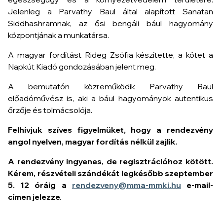
Jelenleg a Parvathy Baul által alapított Sanatan
Siddhashramnak, az ősi bengáli bául hagyomány
központjának a munkatársa.
A magyar fordítást Rideg Zsófia készítette, a kötet a
Napkút Kiadó gondozásában jelent meg.
A bemutatón közreműködik Parvathy Baul
előadóművész is, aki a bául hagyományok autentikus
őrzője és tolmácsolója.
Felhívjuk szíves figyelmüket, hogy a rendezvény
angol nyelven, magyar fordítás nélkül zajlik.
A rendezvény ingyenes, de regisztrációhoz kötött.
Kérem, részvételi szándékát legkésőbb szeptember
5. 12 óráig a
rendezveny@mma-mmki.hu
e-mail-
címen jelezze.