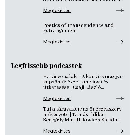
Megtekintés
Poetics of Transcendence and
Estrangement
Megtekintés
Legfrissebb podcastek
Hatásvonalak – A kortárs magyar
képzőművészet kihívásai és
útkeresése | Csáji László
Koppány, Reining Vivien, Szurcsik
József
Megtekintés
Túl a tárgyakon: az öt érzékszerv
művészete | Tamás Ildikó,
Seregély Mirtill, Kovách Katalin
Megtekintés