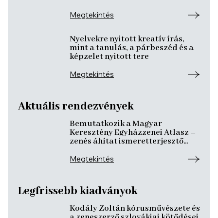
Megtekintés
Nyelvekre nyitott kreatív írás,
mint a tanulás, a párbeszéd és a
képzelet nyitott tere
Megtekintés
Aktuális rendezvények
Bemutatkozik a Magyar
Keresztény Egyházzenei Atlasz –
zenés áhítat ismeretterjesztő
előadásokkal
Megtekintés
Legfrissebb kiadványok
Kodály Zoltán kórusművészete és
a zeneszerző szlovákiai kötődései