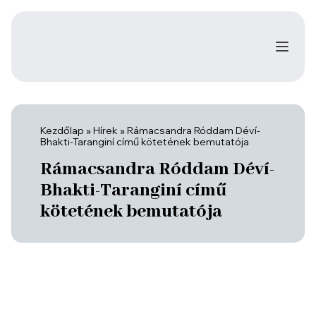
Kezdőlap
»
Hírek
»
Rámacsandra Róddam Déví-
Bhakti-Taranginí című kötetének bemutatója
Rámacsandra Róddam Déví-
Bhakti-Taranginí című
kötetének bemutatója