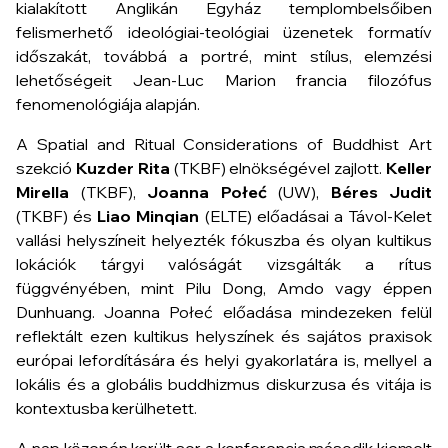
kialakított Anglikán Egyház templombelsőiben
felismerhető ideológiai-teológiai üzenetek formatív
időszakát, továbbá a portré, mint stílus, elemzési
lehetőségeit Jean-Luc Marion francia filozófus
fenomenológiája alapján.
A Spatial and Ritual Considerations of Buddhist Art
szekció
Kuzder Rita
(TKBF) elnökségével zajlott.
Keller
Mirella
(TKBF),
Joanna Połeć
(UW),
Béres Judit
(TKBF) és
Liao Minqian
(ELTE) előadásai a Távol-Kelet
vallási helyszíneit helyezték fókuszba és olyan kultikus
lokációk tárgyi valóságát vizsgálták a rítus
függvényében, mint Pilu Dong, Amdo vagy éppen
Dunhuang. Joanna Połeć előadása mindezeken felül
reflektált ezen kultikus helyszínek és sajátos praxisok
európai lefordítására és helyi gyakorlatára is, mellyel a
lokális és a globális buddhizmus diskurzusa és vitája is
kontextusba kerülhetett.