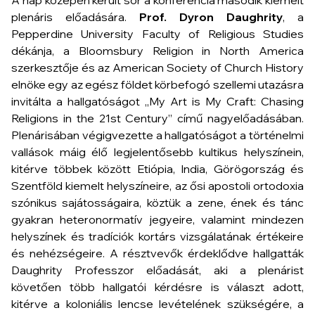
A nap közepén került sor a konferencia második kiemelt
plenáris előadására.
Prof. Dyron Daughrity
, a
Pepperdine University Faculty of Religious Studies
dékánja, a Bloomsbury Religion in North America
szerkesztője és az American Society of Church History
elnöke egy az egész földet körbefogó szellemi utazásra
invitálta a hallgatóságot „My Art is My Craft: Chasing
Religions in the 21st Century” című nagyelőadásában.
Plenárisában végigvezette a hallgatóságot a történelmi
vallások máig élő legjelentősebb kultikus helyszínein,
kitérve többek között Etiópia, India, Görögország és
Szentföld kiemelt helyszíneire, az ősi apostoli ortodoxia
szónikus sajátosságaira, köztük a zene, ének és tánc
gyakran heteronormatív jegyeire, valamint mindezen
helyszínek és tradíciók kortárs vizsgálatának értékeire
és nehézségeire. A résztvevők érdeklődve hallgatták
Daughrity Professzor előadását, aki a plenárist
követően több hallgatói kérdésre is választ adott,
kitérve a koloniális lencse levételének szükségére, a