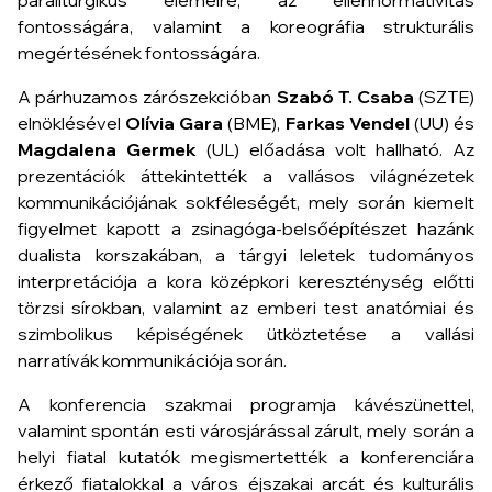
paraliturgikus elemeire, az ellennormativitás
fontosságára, valamint a koreográfia strukturális
megértésének fontosságára.
A párhuzamos zárószekcióban
Szabó T. Csaba
(SZTE)
elnöklésével
Olívia Gara
(BME),
Farkas Vendel
(UU) és
Magdalena Germek
(UL) előadása volt hallható. Az
prezentációk áttekintették a vallásos világnézetek
kommunikációjának sokféleségét, mely során kiemelt
figyelmet kapott a zsinagóga-belsőépítészet hazánk
dualista korszakában, a tárgyi leletek tudományos
interpretációja a kora középkori kereszténység előtti
törzsi sírokban, valamint az emberi test anatómiai és
szimbolikus képiségének ütköztetése a vallási
narratívák kommunikációja során.
A konferencia szakmai programja kávészünettel,
valamint spontán esti városjárással zárult, mely során a
helyi fiatal kutatók megismertették a konferenciára
érkező fiatalokkal a város éjszakai arcát és kulturális