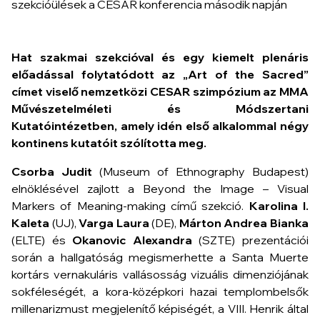
Hat szakmai szekcióval és egy kiemelt plenáris
előadással folytatódott az „Art of the Sacred”
címet viselő nemzetközi CESAR szimpózium az MMA
Művészetelméleti és Módszertani
Kutatóintézetben, amely idén első alkalommal négy
kontinens kutatóit szólította meg.
Csorba Judit
(Museum of Ethnography Budapest)
elnöklésével zajlott a Beyond the Image – Visual
Markers of Meaning-making című szekció.
Karolina I.
Kaleta
(UJ),
Varga Laura
(DE),
Márton Andrea Bianka
(ELTE) és
Okanovic Alexandra
(SZTE) prezentációi
során a hallgatóság megismerhette a Santa Muerte
kortárs vernakuláris vallásosság vizuális dimenziójának
sokféleségét, a kora-középkori hazai templombelsők
millenarizmust megjelenítő képiségét, a VIII. Henrik által