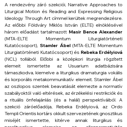
A rendezvény záró szekciói, Narrative Approaches to
Liturgical Motion és Reading and Expressing Religious
Ideology Through Art címmel kerültek megrendezésre.
Az előbbi Földváry Miklós István (ELTE) elnöklésével
három előadást tartalmazott
Masir
Bence Alexander
(MTA-ELTE Momentum Liturgiatörténeti
Kutatócsoport),
Stamler Ábel
(MTA-ELTE Momentum
Liturgiatörténeti Kutatócsoport) és
Rebeka Erdélyiová
(NCL) tollából. Előbbi a középkori liturgia rögzített
elemeit ismertette az Usuarium adatbázisára
támaszkodva, kiemelve a liturgikus dramaturgia vokális
és korporális metakommunikatív elemeit. Stamler Ábel
az oszlopos szentek beavatását elemezte a normatív
szabályoktól való eltérések, az érzékelési restrikciók és
a rituális önfelajánlás (és a halál) perspektíváiból. A
szekció záróelőadója, Rebeka Erdélyiová, az Ordo
Templi Orientis kortárs okkult szervezetének gnosztikus
miséjét ismertette, kitérve annak liturgikus és