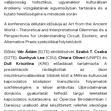
vallásosság holisztikus, ugyanakkor kulturálisan
érzékeny vizsgálatának egyensúlyban tartására és a
kutató felelősségére is mindezek során.
A konferencia délutáni idősávja az Art from the Ancient
World – Theoretical and Interpretational Dilemmas és a
Perspectives for Understanding Occult, Esoteric, and
Alternative Praxis szekciókkal folytatódott.
Előbbi,
Vér Ádám
(ELTE) elnöklésével,
Szabó T. Csaba
(SZTE),
Gunhyuk Lee
(CEU),
Chiara Oliveri
(UNIPD) és
Dull Krisztina
(KRE) előadásait tartalmazta. A
prezentációk rávilágítottak az ókori
misztériumvallásokkal, többek közt a Mithras-kultusszal
kapcsolatos középkori transzlációs folyamatok
sokféleségére, a kései antikvitás Újbirodalmának
donációs gyakorlatát felfedő tárgyi leletekkel
kapcsolatos kutatásokra, az Óperzsa Birodalomban I.
Dareiosz uralkodó által készíttetett reliefek ideológiai