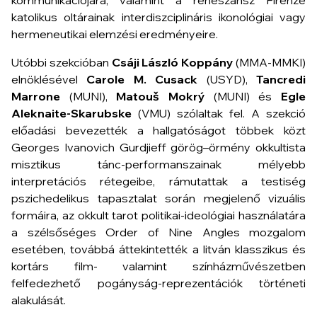
kommunikációjára, valamint a reneszánsz Firenze
katolikus oltárainak interdiszciplináris ikonológiai vagy
hermeneutikai elemzési eredményeire.
Utóbbi szekcióban
Csáji László Koppány
(MMA-MMKI)
elnöklésével
Carole M. Cusack
(USYD),
Tancredi
Marrone
(MUNI),
Matouš Mokrý
(MUNI) és
Egle
Aleknaite-Skarubske
(VMU) szólaltak fel. A szekció
előadási bevezették a hallgatóságot többek közt
Georges Ivanovich Gurdjieff görög–örmény okkultista
misztikus tánc-performanszainak mélyebb
interpretációs rétegeibe, rámutattak a testiség
pszichedelikus tapasztalat során megjelenő vizuális
formáira, az okkult tarot politikai-ideológiai használatára
a szélsőséges Order of Nine Angles mozgalom
esetében, továbbá áttekintették a litván klasszikus és
kortárs film- valamint színházművészetben
felfedezhető pogányság-reprezentációk történeti
alakulását.