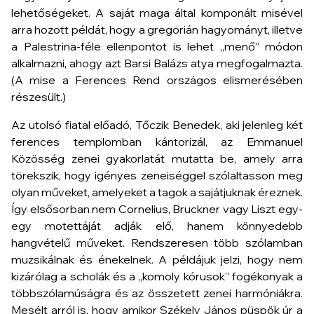
lehetőségeket. A saját maga által komponált misével
arra hozott példát, hogy a gregorián hagyományt, illetve
a Palestrina-féle ellenpontot is lehet „menő” módon
alkalmazni, ahogy azt Barsi Balázs atya megfogalmazta.
(A mise a Ferences Rend országos elismerésében
részesült.)
Az utolsó fiatal előadó, Tőczik Benedek, aki jelenleg két
ferences templomban kántorizál, az Emmanuel
Közösség zenei gyakorlatát mutatta be, amely arra
törekszik, hogy igényes zeneiséggel szólaltasson meg
olyan műveket, amelyeket a tagok a sajátjuknak éreznek.
Így elsősorban nem Cornelius, Bruckner vagy Liszt egy-
egy motettáját adják elő, hanem könnyedebb
hangvételű műveket. Rendszeresen több szólamban
muzsikálnak és énekelnek. A példájuk jelzi, hogy nem
kizárólag a
scholák
és a „komoly kórusok” fogékonyak a
többszólamúságra és az összetett zenei harmóniákra.
Mesélt arról is, hogy amikor Székely János püspök úr a