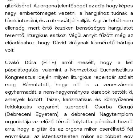
gitárkíséret. Az orgona jelentőségét az adja, hogy képes
nagy embertömeget vezetni, a hangjához tudnak a
hívek intonálni, és a ritmusát jól hallják. A gitár tehát nem
ellenség, mert értő kezeken bensőséges hangulatot
teremtő, liturgikus eszköz. Végül annyit fűzött még az
előadásához, hogy Dávid királynak kisméretű hárfája
volt.
Czakó Dóra (ELTE) arról mesélt, hogy a két
pápalátogatás, valamint a Nemzetközi Eucharisztikus
Kongresszus idején milyen liturgikus repertoár szólalt
meg. Rámutatott, hogy ott is a zeneszámok
egyharmadát a nem-hagyományos darabok tették ki,
amelyek között Taize-, karizmatikus és könnyűzenei
feldolgozás egyaránt szerepelt. Csorba Gergő
(Debreceni Egyetem), a debreceni Nagytemplom
orgonistája az előző témát folytatta: példákat hozott
arra, hogy a gitár és az orgona mikor cserélhető fel
egymással, az istentiszteleten mikor ad többet egy