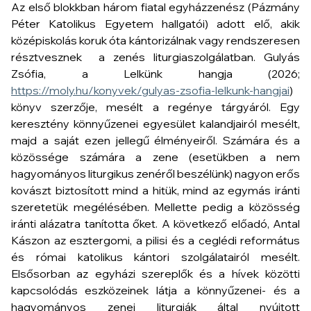
Az első blokkban három fiatal egyházzenész (Pázmány
Péter Katolikus Egyetem hallgatói) adott elő, akik
középiskolás koruk óta kántorizálnak vagy rendszeresen
résztvesznek a zenés liturgiaszolgálatban. Gulyás
Zsófia, a
Lelkünk hangja
(2026;
https://moly.hu/konyvek/gulyas-zsofia-lelkunk-hangjai
)
könyv szerzője, mesélt a regénye tárgyáról. Egy
keresztény könnyűzenei egyesület kalandjairól mesélt,
majd a saját ezen jellegű élményeiről. Számára és a
közössége számára a zene (esetükben a nem
hagyományos liturgikus zenéről beszélünk) nagyon erős
kovászt biztosított mind a hitük, mind az egymás iránti
szeretetük megélésében. Mellette pedig a közösség
iránti alázatra tanította őket. A következő előadó, Antal
Kászon az esztergomi, a pilisi és a ceglédi református
és római katolikus kántori szolgálatairól mesélt.
Elsősorban az egyházi szereplők és a hívek közötti
kapcsolódás eszközeinek látja a könnyűzenei- és a
hagyományos zenei liturgiák által nyújtott