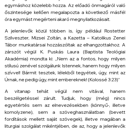
egymáshoz közelebb hozza. Az előadó önmagáról való
őszintesége kellően megalapozta a következő másfél
óra egymást megérteni akaró megnyilatkozásait.
A jelenlevők közül többen is, így például Rostetter
Szilveszter, Mizsei Zoltán, a Kazetta – Katolikus Zenei
Tábor munkatársai hozzászóltak az elhangzottakhoz. A
zárszót végül K. Puskás Laura (Baptista Teológiai
Akadémia) mondta ki: „Nem az a fontos, hogy milyen
stílusú zenével szolgálunk Istennek, hanem hogy milyen
szívvel!
Bármit tesztek, lélekből tegyétek, úgy, mint az
Úrnak, ne pedig úgy, mint embereknek
! (Kolossé 3:23)”
A vitanap tehát végül nem vitával, hanem
beszélgetéssel zárult. Tudjuk, hogy (még) nincs
egyetértés sem az elnevezésekben (könnyű-, illetve
komolyzene), sem a szöveghasználatban (bevett
fordítások mellett saját szövegek), illetve magában a
liturgiai szolgálat mikéntjében, de az, hogy a jelenlevők