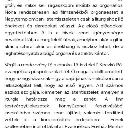
gitár, és mikor kell ragaszkodni inkább az orgonához.
Noha rendszeresen ad filmzenékből orgonaestet a
Nagytemplomban, istentiszteleten csak a liturgiához illő
énekeket és darabokat választ. Az előző előadókkal
egyetértésben ő is a hívek zenei igényességre
nevelését látja a megfelelő útnak, amelyben akár a gitár,
akár a citera, akár az énekhang is eszköz lehet, de a
leghatékonyabb a búgó orgona és az aktív kántor.
Végül a rendezvény fő szónoka, főtiszteletű Keczkó Pál,
evangélikus püspök szólalt fel. Ő maga is kiállt amellett,
hogy az egyházaknak – így a sajátjának is – elsősorban a
lelkiszolgálat kell, hogy az első legyen. Azt számos
eszköz szolgálja, kiemelten az istentisztelet, amelyen a
liturgia határozza meg a zenét. A finn
testvérgyülekezetek könnyűzenei fesztiváljából
inspirálódva számos zenei újítást, valamint fordítást
vettek át a korszerűsítés érdekében. Ennek
szellemében indították el az Evangélikus Egyház Mentor