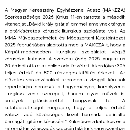
A Magyar Keresztény Egyházzenei Atlasz (MAKEZA)
Szerkesztősége 2026. június 11-én tartotta a második
vitanapját „Dávid király gitárja” címmel, amelynek tárgya
a gitárkíséretes kórusok liturgikus szolgálata volt. Az
MMA Művészetelméleti és Módszertani Kutatóintézet
2025 februárjában alapította meg a MAKEZA-t, hogy a
Kárpát-medencében liturgikus szolgálatot végző
kórusokat kutassa. A szerkesztőség 2025. augusztus
20-án indította el az online adatfelvételt. A kérdőívre 306
teljes értékű és 800 részleges kitöltés érkezett. Az
előzetes várakozásokkal szemben a vizsgált kórusok
repertoárján nemcsak a hagyományos, komolyzenei
liturgikus zene szerepelt, hanem olyan művek is,
amelyek gitárkísérettel hangzanak fel. A
kutatóbizottságot meglepte, hogy a teljes értékű
választ adó közösségek közel harmada definiálta
önmagát „gitáros kórusként”. Különösen a katolikus és a
református válaszadók kapcsán találtunk nagy számban