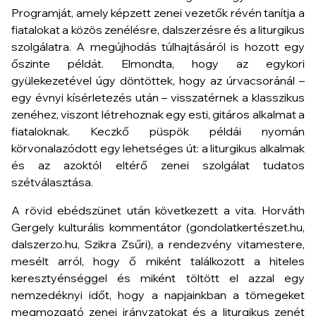
Programját, amely képzett zenei vezetők révén tanítja a
fiatalokat a közös zenélésre, dalszerzésre és a liturgikus
szolgálatra. A megújhodás túlhajtásáról is hozott egy
őszinte példát. Elmondta, hogy az egykori
gyülekezetével úgy döntöttek, hogy az úrvacsoránál –
egy évnyi kísérletezés után – visszatérnek a klasszikus
zenéhez, viszont létrehoznak egy esti, gitáros alkalmat a
fiataloknak. Keczkő püspök példái nyomán
körvonalazódott egy lehetséges út: a liturgikus alkalmak
és az azoktól eltérő zenei szolgálat tudatos
szétválasztása.
A rövid ebédszünet után következett a vita. Horváth
Gergely kulturális kommentátor (gondolatkertészet.hu,
dalszerzo.hu, Szikra Zsűri), a rendezvény vitamestere,
mesélt arról, hogy ő miként találkozott a hiteles
keresztyénséggel és miként töltött el azzal egy
nemzedéknyi időt, hogy a napjainkban a tömegeket
megmozgató zenei irányzatokat és a liturgikus zenét