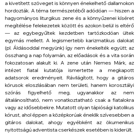
a kivetített szöveget is könnyen énekelhető dallamokon
hordozták. A téma természetéből adódóan — hiszen a
hagyományos liturgikus zene és a könnyűzenei kíséret
megítélése felekezetek között és azokon belül is eltérő
— az egybegyűltek kezdetben tartózkodóan ültek
egymás mellett. A legismertebb karizmatikus dalokat
(pl.
Áldásoddal megyünk
) így nem énekelték együtt; az
összhang a nap folyamán, az előadások és a vita során
fokozatosan alakult ki. A zene után Nemes Márk, az
intézet fiatal kutatója ismertette a megkapott
adatsorok eredményeit. Rávilágított, hogy a gitáros
kórusok eloszlásában nem területi, hanem korosztályi
szórás figyelhető meg, ugyanakkor az nem
általánosítható, nem vonatkoztatható csak a fiatalokra
vagy az idősebbekre. Mutatott olyan tápiósági katolikus
kórust, ahol éppen a középkorúak éneklik szívesebben a
gitáros dalokat, ahogy egyébként az ökumenikus
nyitottságú adventista cserkészek esetében is kiderült.