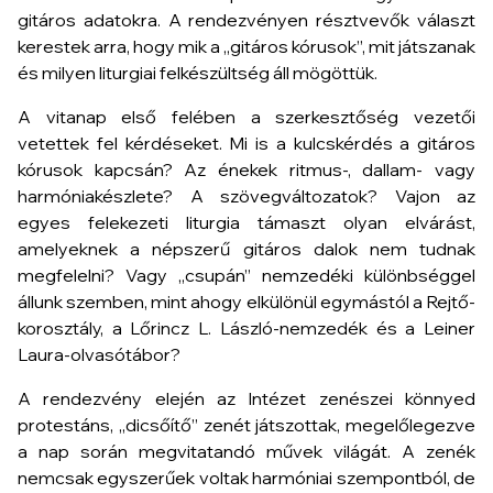
gitáros adatokra. A rendezvényen résztvevők választ
kerestek arra, hogy mik a „gitáros kórusok”, mit játszanak
és milyen liturgiai felkészültség áll mögöttük.
A vitanap első felében a szerkesztőség vezetői
vetettek fel kérdéseket. Mi is a kulcskérdés a gitáros
kórusok kapcsán? Az énekek ritmus-, dallam- vagy
harmóniakészlete? A szövegváltozatok? Vajon az
egyes felekezeti liturgia támaszt olyan elvárást,
amelyeknek a népszerű gitáros dalok nem tudnak
megfelelni? Vagy „csupán” nemzedéki különbséggel
állunk szemben, mint ahogy elkülönül egymástól a Rejtő-
korosztály, a Lőrincz L. László-nemzedék és a Leiner
Laura-olvasótábor?
A rendezvény elején az Intézet zenészei könnyed
protestáns, „dicsőítő” zenét játszottak, megelőlegezve
a nap során megvitatandó művek világát. A zenék
nemcsak egyszerűek voltak harmóniai szempontból, de