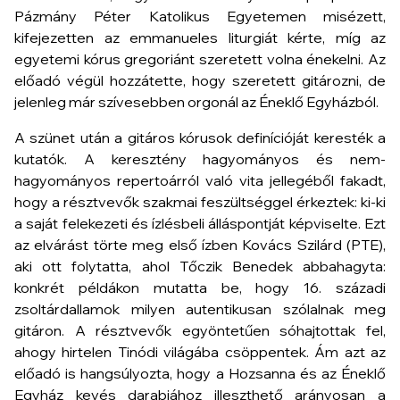
Pázmány Péter Katolikus Egyetemen misézett,
kifejezetten az emmanueles liturgiát kérte, míg az
egyetemi kórus gregoriánt szeretett volna énekelni. Az
előadó végül hozzátette, hogy szeretett gitározni, de
jelenleg már szívesebben orgonál az
Éneklő Egyház
ból.
A szünet után a gitáros kórusok definícióját keresték a
kutatók. A keresztény hagyományos és nem-
hagyományos repertoárról való vita jellegéből fakadt,
hogy a résztvevők szakmai feszültséggel érkeztek: ki-ki
a saját felekezeti és ízlésbeli álláspontját képviselte. Ezt
az elvárást törte meg első ízben Kovács Szilárd (PTE),
aki ott folytatta, ahol Tőczik Benedek abbahagyta:
konkrét példákon mutatta be, hogy 16. századi
zsoltárdallamok milyen autentikusan szólalnak meg
gitáron. A résztvevők egyöntetűen sóhajtottak fel,
ahogy hirtelen Tinódi világába csöppentek. Ám azt az
előadó is hangsúlyozta, hogy a Hozsanna és az Éneklő
Egyház kevés darabjához illeszthető arányosan a