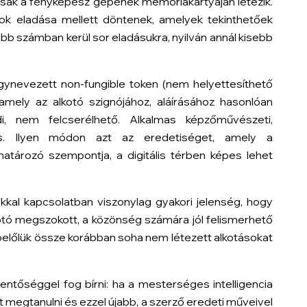
 csak a fényképész gépének memóriakártyáján létezik.
k eladása mellett döntenek, amelyek tekinthetőek
b számban kerül sor eladásukra, nyilván annál kisebb
 úgynevezett
non-fungible token
(nem helyettesíthető
 amely az alkotó szignójához, aláírásához hasonlóan
di, nem felcserélhető. Alkalmas képzőművészeti,
is. Ilyen módon azt az eredetiséget, amely a
tározó szempontja, a digitális térben képes lehet
kal kapcsolatban viszonylag gyakori jelenség, hogy
otó megszokott, a közönség számára jól felismerhető
k belőlük össze korábban soha nem létezett alkotásokat
lentőséggel fog bírni: ha a mesterséges intelligencia
t megtanulni és ezzel újabb, a szerző eredeti műveivel