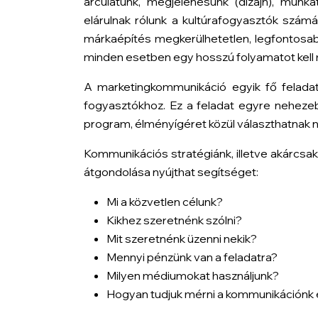
arculatunk, megjelenésünk (dizájn), munk
elárulnak rólunk a kultúrafogyasztók szám
márkaépítés megkerülhetetlen, legfontosab
minden esetben egy hosszú folyamatot kell
A marketingkommunikáció egyik fő feladat
fogyasztókhoz. Ez a feladat egyre nehezebb
program, élményígéret közül választhatnak n
Kommunikációs stratégiánk, illetve akárcs
átgondolása nyújthat segítséget:
Mi a közvetlen célunk?
Kikhez szeretnénk szólni?
Mit szeretnénk üzenni nekik?
Mennyi pénzünk van a feladatra?
Milyen médiumokat használjunk?
Hogyan tudjuk mérni a kommunikáción