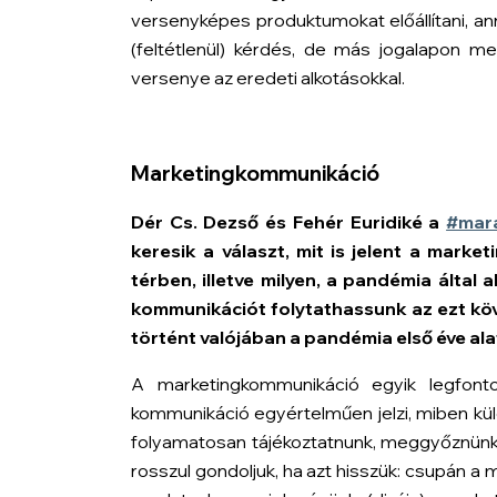
versenyképes produktumokat előállítani, a
(feltétlenül) kérdés, de más jogalapon m
versenye az eredeti alkotásokkal.
Marketingkommunikáció
Dér Cs. Dezső és Fehér Euridiké a
#mar
keresik a választ, mit is jelent a mark
térben, illetve milyen, a pandémia által 
kommunikációt folytathassunk az ezt köv
történt valójában a pandémia első éve ala
A marketingkommunikáció egyik legfont
kommunikáció egyértelműen jelzi, miben kül
folyamatosan tájékoztatnunk, meggyőznünk,
rosszul gondoljuk, ha azt hisszük: csupán a