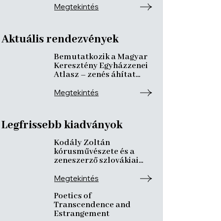
Megtekintés
Aktuális rendezvények
Bemutatkozik a Magyar
Keresztény Egyházzenei
Atlasz – zenés áhítat
ismeretterjesztő
előadásokkal
Megtekintés
Legfrissebb kiadványok
Kodály Zoltán
kórusművészete és a
zeneszerző szlovákiai
kötődései
Megtekintés
Poetics of
Transcendence and
Estrangement