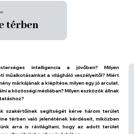
en
e térben
sterséges intelligencia a jövőben? Milyen
i műalkotásainkat a világháló veszélyeitől? Miért
ény márkájának a kiépítése, milyen egy jó arculat,
ni a közösségi médiában? Milyen eszközök állnak
ktatáshoz?
k szakértőinek segítségét kérve három terület
line térben való jelenétének kérdéseit, miközben
nk arra is rávilágítani, hogy az adott terület