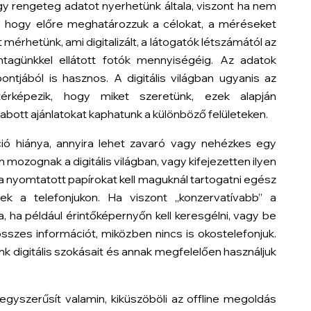
gy rengeteg adatot nyerhetünk általa, viszont ha nem
s, hogy előre meghatározzuk a célokat, a méréseket
 mérhetünk, ami digitalizált, a látogatók létszámától az
htagünkkel ellátott fotók mennyiségéig. Az adatok
tjából is hasznos. A digitális világban ugyanis az
eltérképezik, hogy miket szeretünk, ezek alapján
abott ajánlatokat kaphatunk a különböző felületeken.
áció hiánya, annyira lehet zavaró vagy nehézkes egy
mozognak a digitális világban, vagy kifejezetten ilyen
a nyomtatott papírokat kell maguknál tartogatni egész
nek a telefonjukon. Ha viszont „konzervatívabb” a
, ha például érintőképernyőn kell keresgélni, vagy be
összes információt, miközben nincs is okostelefonjuk.
k digitális szokásait és annak megfelelően használjuk
 egyszerűsít valamin, kiküszöböli az offline megoldás