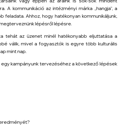
atársaink vagy éppen az áraink is sok-sok mindent
ára. A kommunikáció az intézményi márka „hangja”, a
b feladata. Ahhoz, hogy hatékonyan kommunikáljunk,
 megterveznünk lépésről lépésre.
a tehát az üzenet minél hatékonyabb eljuttatása a
é válik, mivel a fogyasztók is egyre több kulturális
ap mint nap.
ak egy kampányunk tervezéséhez a következő lépések
k eredményét?