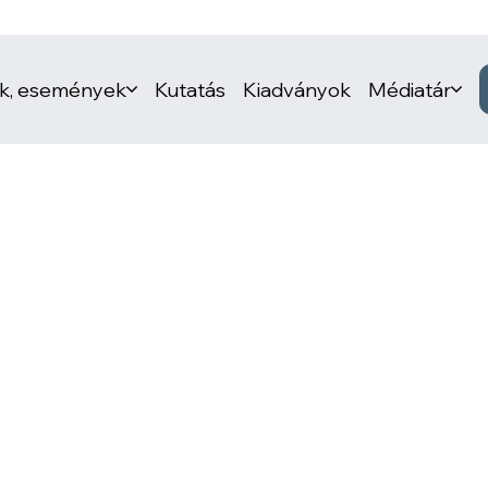
ek, események
Kutatás
Kiadványok
Médiatár