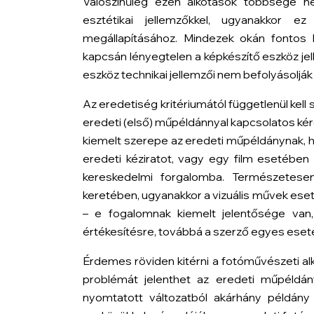
Valószínűleg ezen alkotások többsége n
esztétikai jellemzőkkel, ugyanakkor 
megállapításához. Mindezek okán fontos 
kapcsán lényegtelen a képkészítő eszköz jel
eszköz technikai jellemzői nem befolyásolják 
Az eredetiség kritériumától függetlenül kell
eredeti (első) műpéldánnyal kapcsolatos ké
kiemelt szerepe az eredeti műpéldánynak, h
eredeti kéziratot, vagy egy film esetében
kereskedelmi forgalomba. Természetesen 
keretében, ugyanakkor a vizuális művek ese
– e fogalomnak kiemelt jelentősége van
értékesítésre, továbbá a szerző egyes esete
Érdemes röviden kitérni a fotóművészeti alk
problémát jelenthet az eredeti műpéldá
nyomtatott változatból akárhány példány