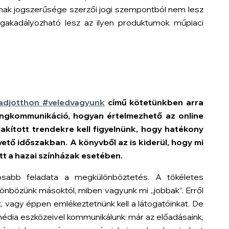
nnak jogszerűsége szerzői jogi szempontból nem lesz
egakadályozható lesz az ilyen produktumok műpiaci
adjotthon #veledvagyunk
című kötetünkben arra
etingkommunikáció, hogyan értelmezhető az online
alakított trendekre kell figyelnünk, hogy hatékony
ető időszakban. A könyvből az is kiderül, hogy mi
tt a hazai színházak esetében.
osabb feladata a megkülönböztetés. A tökéletes
önbözünk másoktól, miben vagyunk mi „jobbak”. Erről
 vagy éppen emlékeztetnünk kell a látogatóinkat. De
 média eszközeivel kommunikálunk: már az előadásaink,