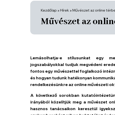
Kezdőlap
»
Hírek
»
Művészet az online térb
Művészet az onlin
Lemásolhatja-e stílusunkat egy me
jogszabályokkal tudjuk megvédeni eredet
fontos egy művészettel foglalkozó intézm
és hogyan tudunk hatékonyan kommunikál
rendelkezésünkre az online művészeti o
A következő sorokban kutatóintézetün
irányából közelítjük meg a művészet on
hasznos tanácsaikon keresztül igyekszü