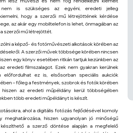
em lesz művészi és nem fog rendelkezni kiemelt
ez nem is szükséges az egyéni, eredeti jelleg
kiemelni, hogy a szerzői mű létrejöttének kérdése
lege, az akár egy mobiltelefon is lehet, önmagában az
a szerzői mű létrejöttét.
 szólni a képző- és fotóművészeti alkotások körében az
rdésekről. A szerzői művek többsége körében nincsen
iszen egy könyv esetében ritkán tartjuk kezünkben az
 az eredeti filmszalagot. Ezek nem gyakran kerülnek
előfordulhat ez is, elsősorban speciális aukciók
tében – főleg a festmények, szobrok és fotók körében
, hiszen az eredeti műpéldány kerül többségében
kben több eredeti műpéldányt is készít.
otásokra, ahol a digitális fotózás fejlődésével komoly
ny meghatározása, hiszen ugyanolyan jó minőségű
 készíthető a szerző döntése alapján a megfelelő