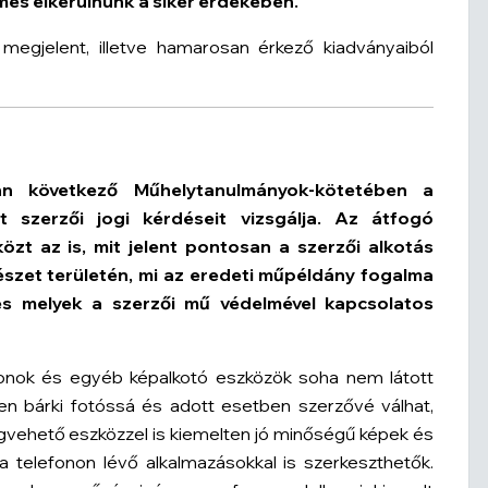
es elkerülnünk a siker érdekében.
egjelent, illetve hamarosan érkező kiadványaiból
n következő Műhelytanulmányok-kötetében a
t szerzői jogi kérdéseit vizsgálja. Az átfogó
t az is, mit jelent pontosan a szerzői alkotás
zet területén, mi az eredeti műpéldány fogalma
és melyek a szerzői mű védelmével kapcsolatos
onok és egyéb képalkotó eszközök soha nem látott
en bárki fotóssá és adott esetben szerzővé válhat,
egvehető eszközzel is kiemelten jó minőségű képek és
 telefonon lévő alkalmazásokkal is szerkeszthetők.