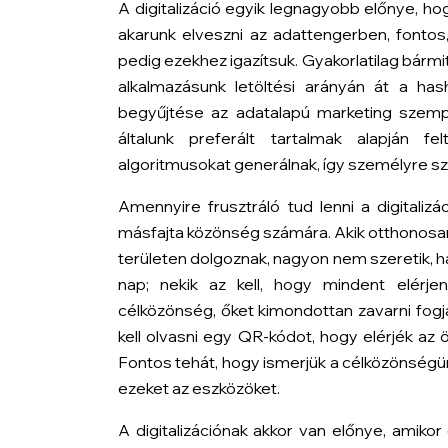
A digitalizáció egyik legnagyobb előnye, ho
akarunk elveszni az adattengerben, fonto
pedig ezekhez igazítsuk. Gyakorlatilag bármit
alkalmazásunk letöltési arányán át a has
begyűjtése az adatalapú marketing szempon
általunk preferált tartalmak alapján f
algoritmusokat generálnak, így személyre sz
Amennyire frusztráló tud lenni a digitaliz
másfajta közönség számára. Akik otthonosan 
területen dolgoznak, nagyon nem szeretik, h
nap; nekik az kell, hogy mindent elérje
célközönség, őket kimondottan zavarni fogja
kell olvasni egy QR-kódot, hogy elérjék az 
Fontos tehát, hogy ismerjük a célközönségün
ezeket az eszközöket.
A digitalizációnak akkor van előnye, amikor