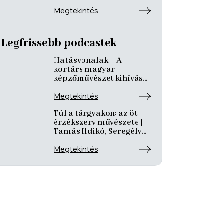
Megtekintés
Legfrissebb podcastek
Hatásvonalak – A
kortárs magyar
képzőművészet kihívásai
és útkeresése | Csáji
László Koppány, Reining
Megtekintés
Vivien, Szurcsik József
Túl a tárgyakon: az öt
érzékszerv művészete |
Tamás Ildikó, Seregély
Mirtill, Kovách Katalin
Megtekintés