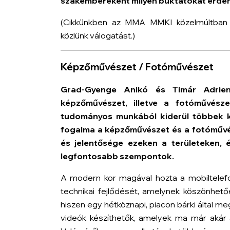
szakembereként milyen buktatókat érdem
(Cikkünkben az MMA MMKI közelmúltban m
közlünk válogatást.)
Képzőművészet / Fotóművészet
Grad-Gyenge Anikó és Timár Adrien
képzőművészet, illetve a fotóművésze
tudományos munkából kiderül többek köz
fogalma a képzőművészet és a fotóművés
és jelentősége ezeken a területeken, 
legfontosabb szempontok.
A modern kor magával hozta a mobiltelef
technikai fejlődését, amelynek köszönhető
hiszen egy hétköznapi, piacon bárki által m
videók készíthetők, amelyek ma már akár a