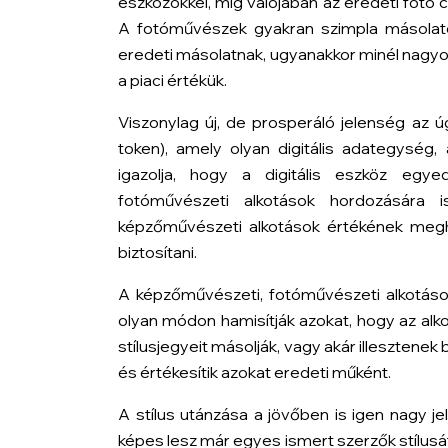
eszközökkel, míg valójában az eredeti fotó
A fotóművészek gyakran szimpla másolato
eredeti másolatnak, ugyanakkor minél nagyob
a piaci értékük.
Viszonylag új, de prosperáló jelenség az
token), amely olyan digitális adategység,
igazolja, hogy a digitális eszköz egye
fotóművészeti alkotások hordozására 
képzőművészeti alkotások értékének megha
biztosítani.
A képzőművészeti, fotóművészeti alkotások
olyan módon hamisítják azokat, hogy az alk
stílusjegyeit másolják, vagy akár illesztene
és értékesítik azokat eredeti műként.
A stílus utánzása a jövőben is igen nagy je
képes lesz már egyes ismert szerzők stílusá