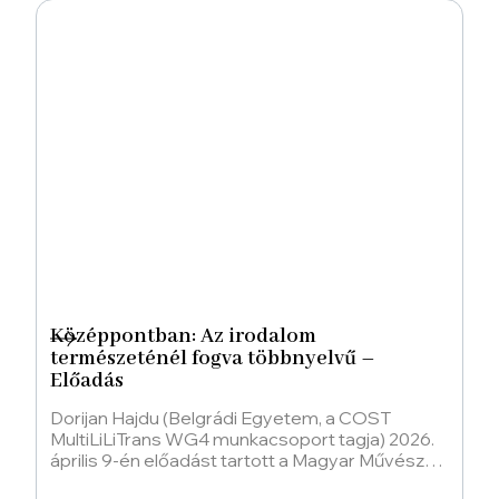
Középpontban: Az irodalom
természeténél fogva többnyelvű –
Előadás
Dorijan Hajdu (Belgrádi Egyetem, a COST
MultiLiLiTrans WG4 munkacsoport tagja) 2026.
április 9-én előadást tartott a Magyar Művészeti
Akadémia Művészetelméleti