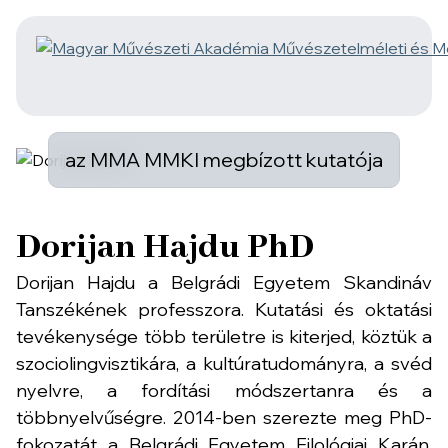
az MMA MMKI megbízott kutatója
Dorijan Hajdu PhD
Dorijan Hajdu a Belgrádi Egyetem Skandináv
Tanszékének professzora. Kutatási és oktatási
tevékenysége több területre is kiterjed, köztük a
szociolingvisztikára, a kultúratudományra, a svéd
nyelvre, a fordítási módszertanra és a
többnyelvűségre. 2014-ben szerezte meg PhD-
fokozatát a Belgrádi Egyetem Filológiai Karán.