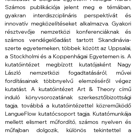
Számos publikációja jelent meg e témában,
gyakran interdiszciplináris perspektívát és
innovatív megközelítéseket alkalmazva. Gyakori
résztvevője nemzetközi konferenciáknak és
számos vendégelőadást tartott Skandinávia-
szerte egyetemeken, többek között az Uppsalai,
a Stockholmi és a Koppenhágai Egyetemen is. A
kutatóintézet megbízott kutatójaként Nagy
László nemzetközi fogadtatásáról, művei
fordításainak többnyelvű elemzéséről végez
kutatást. A kutatóintézet Art & Theory című
induló könyvsorozatának szerkesztőbizottsági
tagja, továbbá a kutatóintézettel közreműködő
LangueFlow kutatócsoport tagja. Kutatómunkája
mellett elismert műfordító, számos nyelven és
műfajban dolgozik, különös tekintettel a