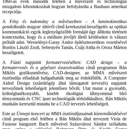
1960-as évek második felében a művészeti és technológiai
mozgalom kibontakozását hogyan befolyásolta a Bauhaus amerikai
recepciója.
A
Fény és tudomány a művészetben – A luminokinetikus
gondolkodás magyar úttörői
című kerekasztal-beszélgetés az optikai
kommunikáció egyik leglenyűgözőbb formáját úgy állította történeti
kontextusba, hogy és a médium jövőjét illető kérdésekre is választ
próbált adni. Wesselényi-Garay Andor építészteoretikus vezetésével
Bordos László Zsolt, Sebestyén Tamás, Csáji Attila és Orosz Márton
beszélgetett.
A
Fúzió napjaink formatervezésében: CAD design – a
formatervezés és a gépészet összeolvadása
című programon Bán
Miklós grafikusművész, CAD-designer, az MMA művészeti
ösztöndíja előadását hallgathatták meg az érdeklődők. A Computer
Aided Design (számítógép által támogatott tervezés) napjaink
tervezőinek lehetőségeit jelentősen bővíti. Utat mutat a gyorsabb,
költséghatékonyabb, kisebb ökológiai lábnyommal bíró
térnyomtatás és CNC ipari technológiák térhódításához. Bán Miklós
munkáin keresztül mutatta be a CAD tervezés lehetőségeit.
Este az
Ünnepi koncert az MMA ösztöndíjasainak közreműködésével
című program első felében a Bán Miklós által tervezett Viola de
Fusione hangszert Bach műveivel Szászvárosi Sándor szólaltatta