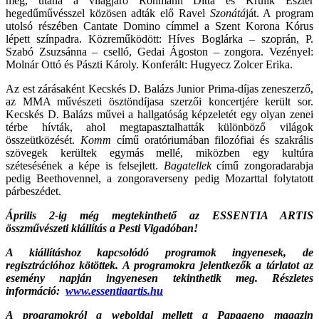
meg, utána a világjáró Rohmann Ditta és Krulik Eszter
hegedűművésszel közösen adták elő Ravel
Szonátá
ját. A program
utolsó részében Cantate Domino címmel a Szent Korona Kórus
lépett színpadra. Közreműködött: Híves Boglárka – szoprán, P.
Szabó Zsuzsánna – cselló, Gedai Ágoston – zongora. Vezényel:
Molnár Ottó és Pászti Károly. Konferált: Hugyecz Zolcer Erika.
Az est zárásaként Kecskés D. Balázs Junior Prima-díjas zeneszerző,
az MMA művészeti ösztöndíjasa szerzői koncertjére került sor.
Kecskés D. Balázs művei a hallgatóság képzeletét egy olyan zenei
térbe hívták, ahol megtapasztalhatták különböző világok
összeütközését.
Komm
című oratóriumában filozófiai és szakrális
szövegek kerültek egymás mellé, miközben egy kultúra
szétesésének a képe is felsejlett.
Bagatellek
című zongoradarabja
pedig Beethovennel, a zongoraverseny pedig Mozarttal folytatott
párbeszédet.
Április 2-ig még megtekinthető az ESSENTIA ARTIS
összművészeti kiállítás a Pesti Vigadóban!
A kiállításhoz kapcsolódó programok ingyenesek, de
regisztrációhoz kötöttek. A programokra jelentkezők a tárlatot az
esemény napján ingyenesen tekinthetik meg. Részletes
információ:
www.essentiaartis.hu
A programokról a weboldal mellett a Papageno magazin