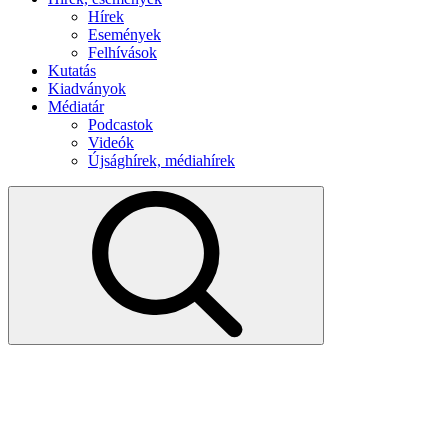
Hírek
Események
Felhívások
Kutatás
Kiadványok
Médiatár
Podcastok
Videók
Újsághírek, médiahírek