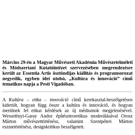
Március 29-én a Magyar Művészeti Akadémia Művészetelméleti
és Módszertani Kutatóintézet szervezésében megrendezésre
került az Essentia Artis ösztöndíjas kiállítás és programsorozat
negyedik, egyben idei utolsó, „Kultúra és innováció” című
tematikus napja a Pesti Vigadóban.
A
Kultúra – etika – innováció
című kerekasztal-beszélgetésen
kiderült, hogyan függ össze a kultúra és innováció, és hogyan
merülnek fel etikai kérdések az új médiumok megjelenésével.
Wesselényi-Garay Andor építészteoretikus moderálásával Orosz
Márton művészettörténész, valamint Szentpéteri Márton
eszmetörténész, designkritikus beszélgetett.