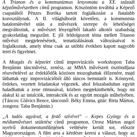
A Trianon és a kommunizmus lenyomata a XX. századi
képzőművészetben című
programon. Köszöntöm továbbá a Képező
csapatából Pénzes Boróka tartott foglalkozást a fiatalabb
korosztálynak. A II. világháborút követően, a kommunista
hatalomátvétel után a művészek szerepe és lehetőségei
megváltoztak, a művészet lényegéből fakadó alkotói szabadság
gyakorlatilag megszűnt. E jól feldolgozott téma mellett Trianon
művészi megjelenésének, tematizálásának változásaival is
foglalkoztak, amely téma csak az utóbbi években kapott nagyobb
teret és figyelmet.
A
Mozgás és képzelet
című improvizációs workshopon Taba
Benjámin táncművész, zenész, az MMA művészeti ösztöndíjasa
részvételével az érdeklődők közösen mozoghattak élőzenére, majd
láthattak egy improvizációból álló táncos bemutatót is. Könnyed,
érdekes, vezetett feladatokat végeztek, ahol felszabadultan együtt
haladhattak a zene ritmusával, közben megtekinthették, hogy mi
alakul ki az intuíciók, interakciók és az együtt mozgás műhelyében.
(Táncos: Glávics Bence, táncosnő: Béky Emma, gitár: Birta Márton,
zongora: Taba Benjámin.)
„A tudós agyával, a festő szívével” – Kepes György és a
médiaművészet születése
című programon, Orosz Márton angol
nyelvű dokumentumfilmjének vetítésére került sor, először
Magyarországon. A film arra a kérdésre keresi a választ, hogy az