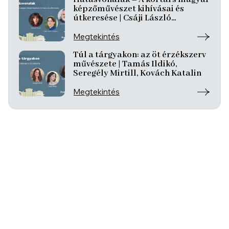
képzőművészet kihívásai és
útkeresése | Csáji László
Koppány, Reining Vivien, Szurcsik
József
Megtekintés
Túl a tárgyakon: az öt érzékszerv
művészete | Tamás Ildikó,
Seregély Mirtill, Kovách Katalin
Megtekintés