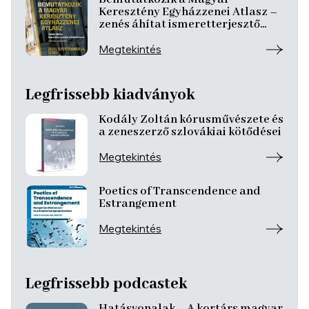
Keresztény Egyházzenei Atlasz –
zenés áhítat ismeretterjesztő
előadásokkal
Megtekintés
Legfrissebb kiadványok
Kodály Zoltán kórusművészete és
a zeneszerző szlovákiai kötődései
Megtekintés
Poetics of Transcendence and
Estrangement
Megtekintés
Legfrissebb podcastek
Hatásvonalak – A kortárs magyar