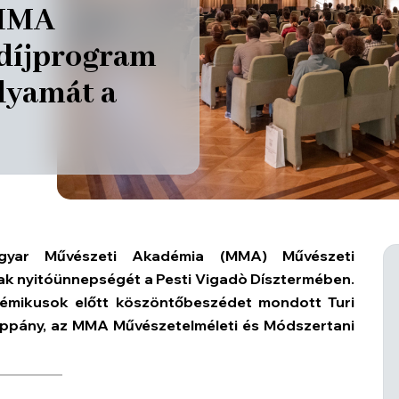
 MMA
díjprogram
lyamát a
gyar Művészeti Akadémia (MMA) Művészeti
k nyitóünnepségét a Pesti Vigadò Dísztermében.
démikusok előtt köszöntőbeszédet mondott Turi
Koppány, az MMA Művészetelméleti és Módszertani