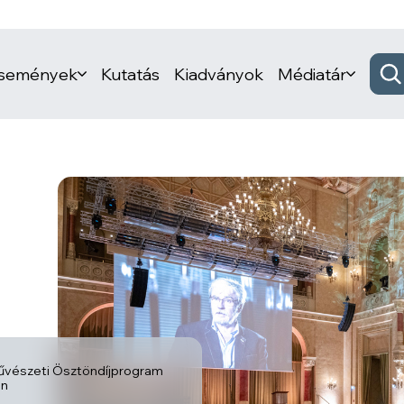
események
Kutatás
Kiadványok
Médiatár
vészeti Ösztöndíjprogram
an