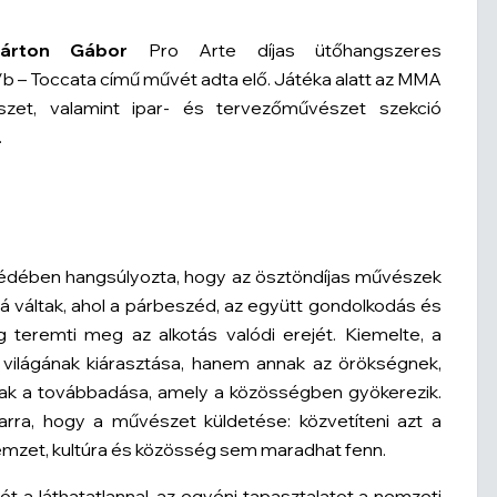
Márton Gábor
Pro Arte díjas ütőhangszeres
/b – Toccata
című művét adta elő. Játéka alatt az MMA
zet, valamint ipar- és tervezőművészet szekció
.
édében hangsúlyozta, hogy az ösztöndíjas művészek
á váltak, ahol a párbeszéd, az együtt gondolkodás és
 teremti meg az alkotás valódi erejét. Kiemelte, a
világának kiárasztása, hanem annak az örökségnek,
nak a továbbadása, amely a közösségben gyökerezik.
rra, hogy a művészet küldetése: közvetíteni azt a
nemzet, kultúra és közösség sem maradhat fenn.
 a láthatatlannal, az egyéni tapasztalatot a nemzeti