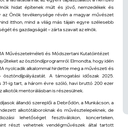
nök hidat építenek múlt és jövő, nemzedékek és
y az Önök tevékenysége révén a magyar művészet
ind itthon, mind a világ más tájain egyre szélesebb
ségét és gazdagságát – zárta szavait az elnök.
MA Művészetelméleti és Módszertani Kutatóintézet
yűlteket az ösztöndíjprogramról. Elmondta, hogy idén
MA nyolcadik alkalommal hirdette meg a művészeti és
 ösztöndíjpályázatát. A támogatási időszak 2025.
31-ig tart, a három évre szóló, havi bruttó 200 ezer
z alkotók mentorálásban is részesülnek.
díjasok állandó szereplői a Debrődön, a Munkácson, a
dezett alkotótáboroknak és művésztelepeknek, de
ozási lehetőséget fesztiválokon, koncerteken,
mint részt vehetnek vendégművészek által tartott