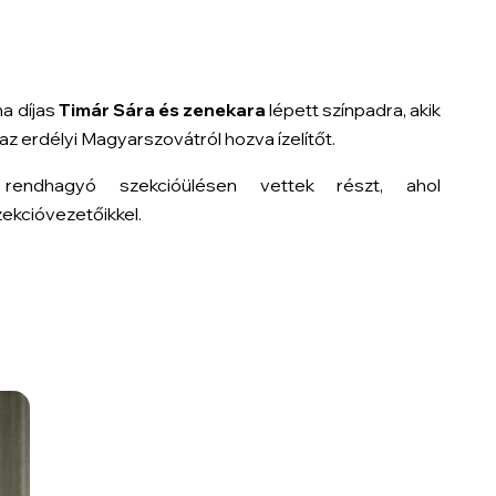
a díjas
Timár Sára és zenekara
lépett színpadra, akik
 az erdélyi Magyarszovátról hozva ízelítőt.
rendhagyó szekcióülésen vettek részt, ahol
kcióvezetőikkel.