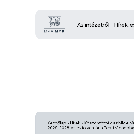
Az intézetről
Hírek, 
Kezdőlap
»
Hírek
»
Köszöntötték az MMA Mű
2025-2028-as évfolyamát a Pesti Vigadób