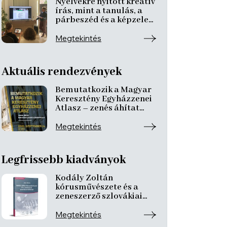
Nyelvekre nyitott kreatív
írás, mint a tanulás, a
párbeszéd és a képzelet
nyitott tere
Megtekintés
Aktuális rendezvények
Bemutatkozik a Magyar
Keresztény Egyházzenei
Atlasz – zenés áhítat
ismeretterjesztő
előadásokkal
Megtekintés
Legfrissebb kiadványok
Kodály Zoltán
kórusművészete és a
zeneszerző szlovákiai
kötődései
Megtekintés