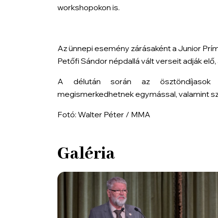
workshopokon is.
Az ünnepi esemény zárásaként a Junior Prím
Petőfi Sándor népdallá vált verseit adják elő,
A délután során az ösztöndíjasok 
megismerkedhetnek egymással, valamint sze
Fotó: Walter Péter / MMA
Galéria