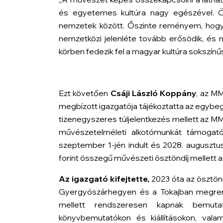
és egyetemes kultúra nagy egészével. Ö
nemzetek között. Őszinte reményem, hog
nemzetközi jelenléte tovább erősödik, és m
körben fedezik fel a magyar kultúra sokszínű
Ezt követően
Csáji László Koppány
, az M
megbízott igazgatója tájékoztatta az egybeg
tizenegyszeres túljelentkezés mellett az M
művészetelméleti alkotómunkát támogató
szeptember 1-jén indult és 2028. augusztus 
forint összegű művészeti ösztöndíj mellett a
Az igazgató kifejtette,
2023 óta az ösztön
Gyergyószárhegyen és a Tokajban megren
mellett rendszeresen kapnak bemutatk
könyvbemutatókon és kiállításokon, vala