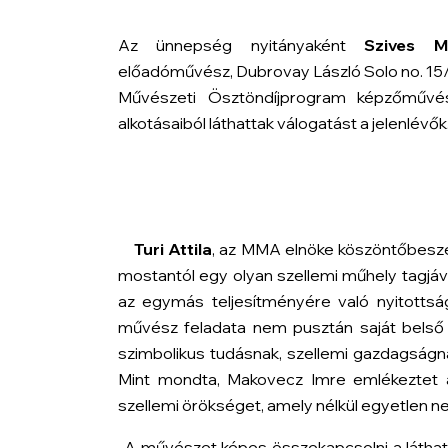
Az ünnepség nyitányaként
Szives 
előadóművész,
Dubrovay László Solo no. 15
Művészeti Ösztöndíjprogram képzőművés
alkotásaiból láthattak válogatást a jelenlévők
Turi Attila
, az MMA elnöke köszöntőbesz
mostantól egy olyan szellemi műhely tagjáv
az egymás teljesítményére való nyitottság
művész feladata nem pusztán saját belső 
szimbolikus tudásnak, szellemi gazdagság
Mint mondta, Makovecz Imre emlékeztet a
szellemi örökséget, amely nélkül egyetlen 
„A művészet képes összekapcsolni a láthatót