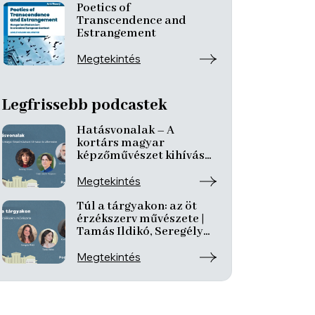
Poetics of
Transcendence and
Estrangement
Megtekintés
Legfrissebb podcastek
Hatásvonalak – A
kortárs magyar
képzőművészet kihívásai
és útkeresése | Csáji
László Koppány, Reining
Megtekintés
Vivien, Szurcsik József
Túl a tárgyakon: az öt
érzékszerv művészete |
Tamás Ildikó, Seregély
Mirtill, Kovách Katalin
Megtekintés