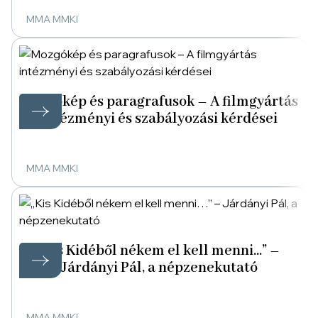
MMA MMKI
Mozgókép és paragrafusok – A filmgyártás
intézményi és szabályozási kérdései
MMA MMKI
„Kis Kidéből nékem el kell menni…” –
Járdányi Pál, a népzenekutató
MMA MMKI