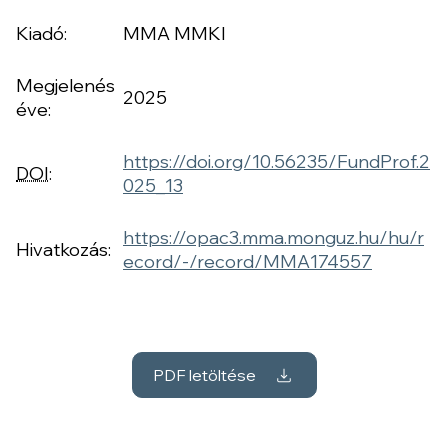
Kiadó:
MMA MMKI
Megjelenés
2025
éve:
https://doi.org/10.56235/FundProf.2
DOI
:
025_13
https://opac3.mma.monguz.hu/hu/r
Hivatkozás:
ecord/-/record/MMA174557
PDF letöltése