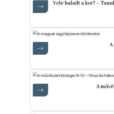
Vele haladt a kor? – Tan
A
A művés