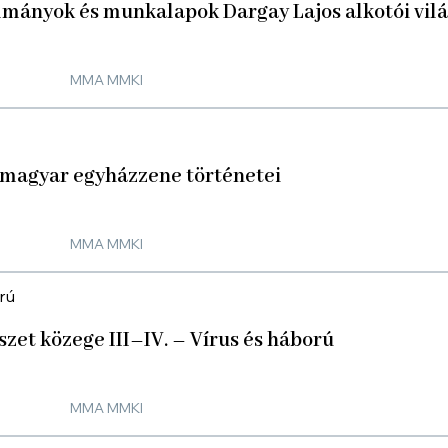
ulmányok és munkalapok Dargay Lajos alkotói vil
MMA MMKI
 magyar egyházzene történetei
MMA MMKI
zet közege III–IV. – Vírus és háború
MMA MMKI