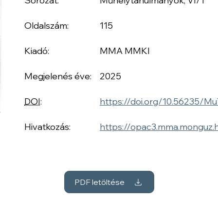
Sorozat:
Műhelytanulmányok, VI/1
Oldalszám:
115
Kiadó:
MMA MMKI
Megjelenés éve:
2025
DOI
:
https://doi.org/10.56235/Mu
Hivatkozás:
https://opac3.mma.monguz
PDF letöltése