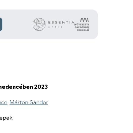
-medencében 2023
nce
,
Márton Sándor
lepek