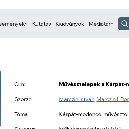
események
Kutatás
Kiadványok
Médiatár
Cím:
Művésztelepek a Kárpát
Szerző:
Marczin István
,
Marczin I. Be
Téma:
Kárpát-medence, művészte